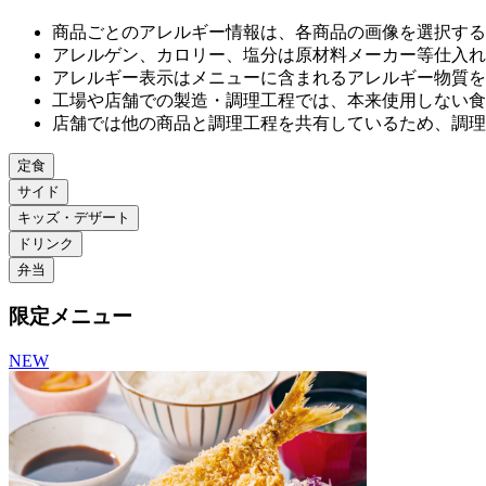
商品ごとのアレルギー情報は、各商品の画像を選択する
アレルゲン、カロリー、塩分は原材料メーカー等仕⼊れ
アレルギー表⽰はメニューに含まれるアレルギー物質を
⼯場や店舗での製造・調理⼯程では、本来使⽤しない⾷
店舗では他の商品と調理⼯程を共有しているため、調理
定食
サイド
キッズ・デザート
ドリンク
弁当
限定メニュー
NEW