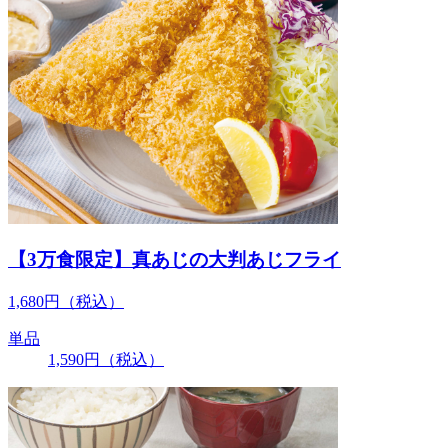
【3万食限定】真あじの大判あじフライ
1,680
円
（税込）
単品
1,590
円
（税込）