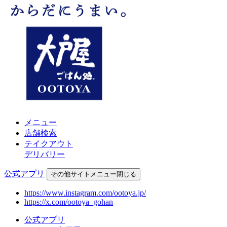
メニュー
店舗検索
テイクアウト
デリバリー
公式アプリ
その他
サイトメニュー
閉じる
https://www.instagram.com/ootoya.jp/
https://x.com/ootoya_gohan
公式アプリ