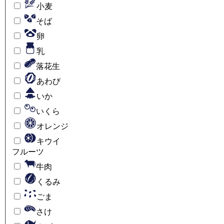
小麦
そば
卵
乳
落花生
あわび
いか
いくら
オレンジ
キウイ
フルーツ
牛肉
くるみ
ごま
さけ