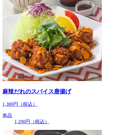
麻辣だれのスパイス唐揚げ
1,380
円
（税込）
単品
1,290
円
（税込）