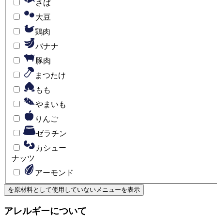
さば
大豆
鶏肉
バナナ
豚肉
まつたけ
もも
やまいも
りんご
ゼラチン
カシュー
ナッツ
アーモンド
を原材料として使用していない
メニューを表示
アレルギーについて