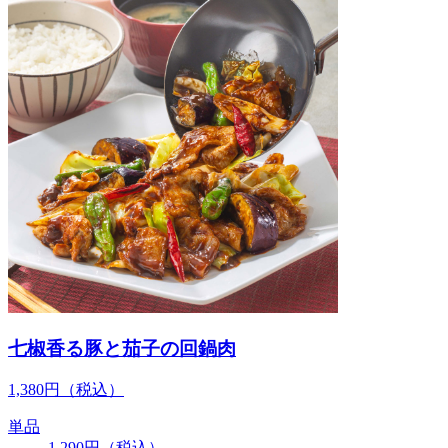
七椒香る豚と茄子の回鍋肉
1,380
円
（税込）
単品
1,290
円
（税込）