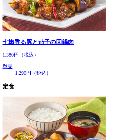
七椒香る豚と茄子の回鍋肉
1,380
円
（税込）
単品
1,290
円
（税込）
定食