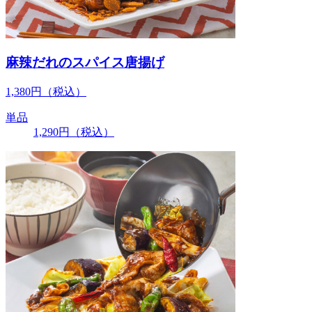
麻辣だれのスパイス唐揚げ
1,380
円
（税込）
単品
1,290
円
（税込）