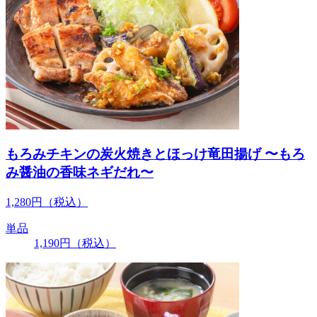
もろみチキンの炭火焼きとほっけ竜田揚げ 〜もろ
み醤油の香味ネギだれ〜
1,280
円
（税込）
単品
1,190
円
（税込）