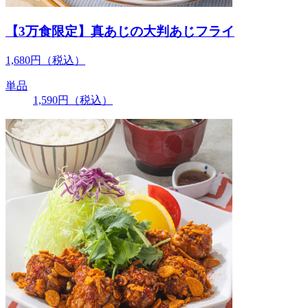
【3万食限定】真あじの大判あじフライ
1,680
円
（税込）
単品
1,590
円
（税込）