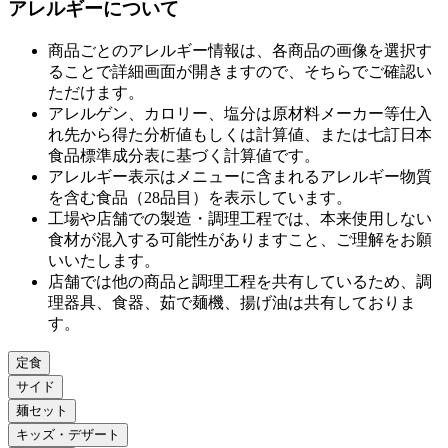
アレルギーについて
商品ごとのアレルギー情報は、各商品の画像を選択す
ることで詳細画面が開きますので、そちらでご確認い
ただけます。
アレルゲン、カロリー、塩分は原材料メーカー等仕⼊
れ先から得た分析値もしくは計算値、または七訂⽇本
⾷品標準成分表に基づく計算値です。
アレルギー表⽰はメニューに含まれるアレルギー物質
を含む⾷品（28品⽬）を表⽰しています。
⼯場や店舗での製造・調理⼯程では、本来使⽤しない
⾷材が混⼊する可能性がありますこと、ご理解をお願
いいたします。
店舗では他の商品と調理⼯程を共有しているため、調
理器具、⾷器、茹で麺機、揚げ油は共有しておりま
す。
定食
サイド
麺セット
キッズ・デザート