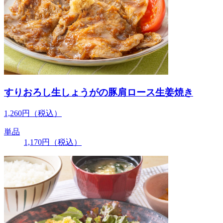
すりおろし生しょうがの豚肩ロース生姜焼き
1,260
円
（税込）
単品
1,170
円
（税込）