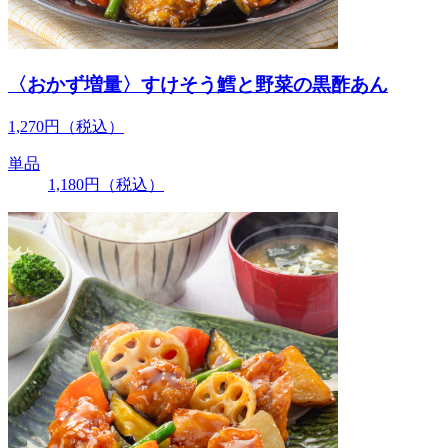
〈おかず増量〉すけそう鱈と野菜の黒酢あん
1,270
円
（税込）
単品
1,180
円
（税込）