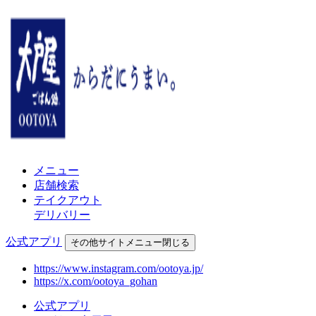
メニュー
店舗検索
テイクアウト
デリバリー
公式アプリ
その他
サイトメニュー
閉じる
https://www.instagram.com/ootoya.jp/
https://x.com/ootoya_gohan
公式アプリ