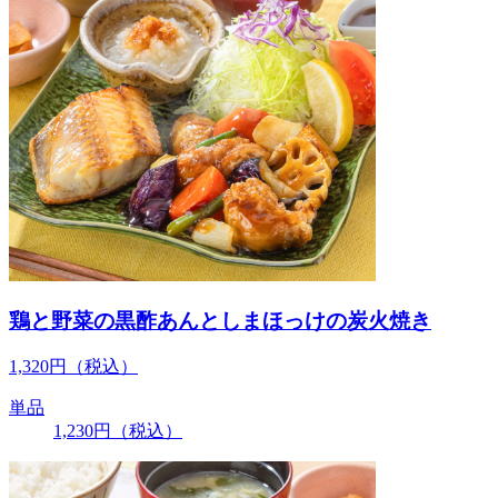
鶏と野菜の黒酢あんとしまほっけの炭火焼き
1,320
円
（税込）
単品
1,230
円
（税込）