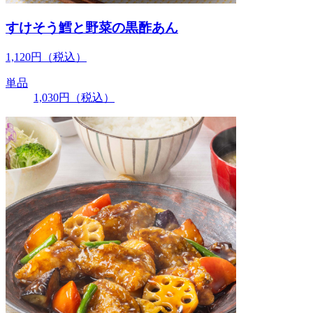
すけそう鱈と野菜の黒酢あん
1,120
円
（税込）
単品
1,030
円
（税込）