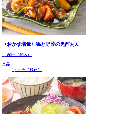
〈おかず増量〉鶏と野菜の黒酢あん
1,180
円
（税込）
単品
1,090
円
（税込）