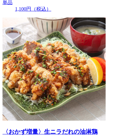
単品
1,100
円
（税込）
〈おかず増量〉生ニラだれの油淋鶏