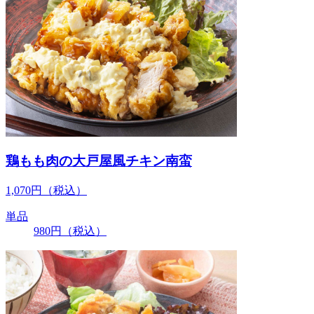
鶏もも肉の大戸屋風チキン南蛮
1,070
円
（税込）
単品
980
円
（税込）