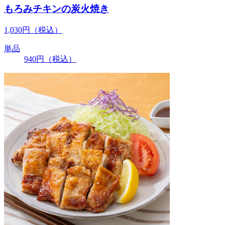
もろみチキンの炭火焼き
1,030
円
（税込）
単品
940
円
（税込）