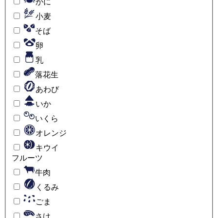
かに
小麦
そば
卵
乳
落花生
あわび
いか
いくら
オレンジ
キウイ
フルーツ
牛肉
くるみ
ごま
さけ