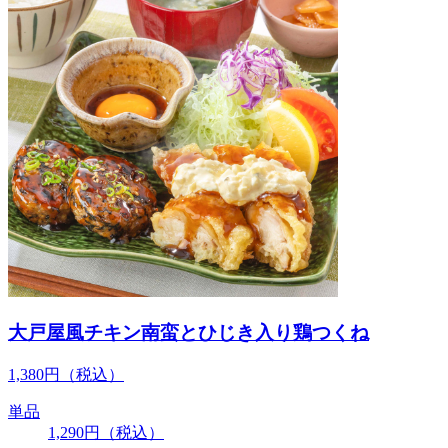
大戸屋風チキン南蛮とひじき入り鶏つくね
1,380
円
（税込）
単品
1,290
円
（税込）