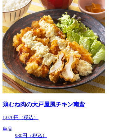
鶏むね肉の大戸屋風チキン南蛮
1,070
円
（税込）
単品
980
円
（税込）