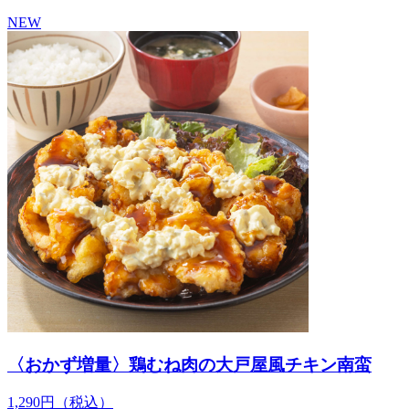
NEW
〈おかず増量〉鶏むね肉の大戸屋風チキン南蛮
1,290
円
（税込）