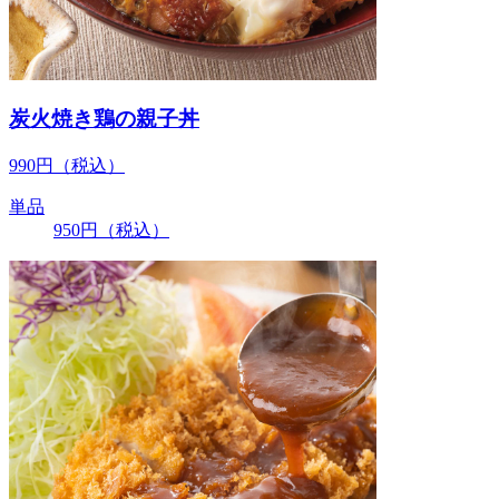
炭火焼き鶏の親子丼
990
円
（税込）
単品
950
円
（税込）