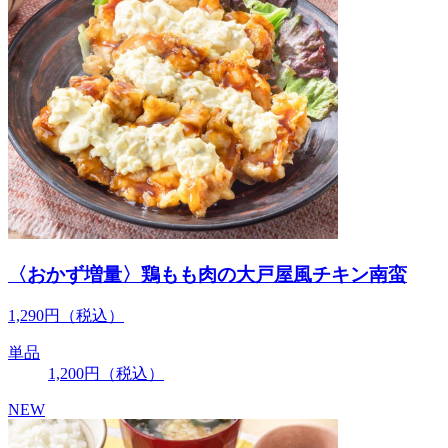
〈おかず増量〉鶏もも肉の大戸屋風チキン南蛮
1,290
円
（税込）
単品
1,200
円
（税込）
NEW