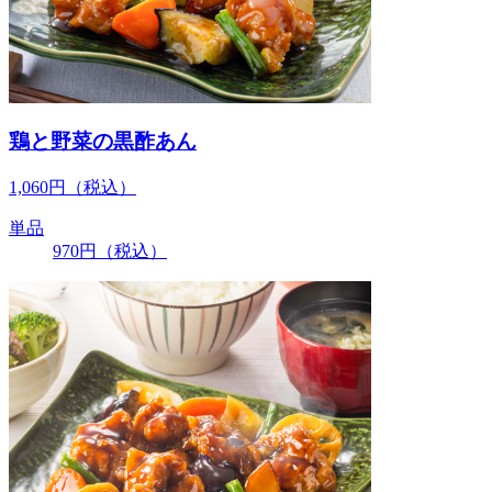
鶏と野菜の黒酢あん
1,060
円
（税込）
単品
970
円
（税込）