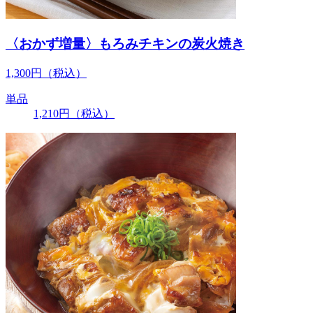
〈おかず増量〉もろみチキンの炭火焼き
1,300
円
（税込）
単品
1,210
円
（税込）