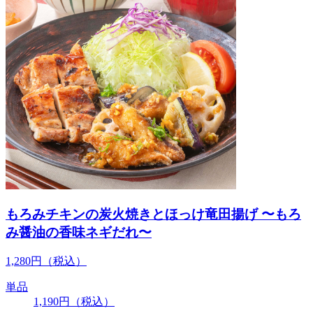
もろみチキンの炭火焼きとほっけ竜田揚げ 〜もろ
み醤油の香味ネギだれ〜
1,280
円
（税込）
単品
1,190
円
（税込）