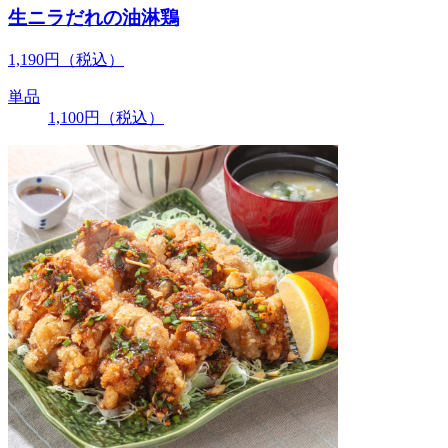
生ニラだれの油淋鶏
1,190
円
（税込）
単品
1,100
円
（税込）