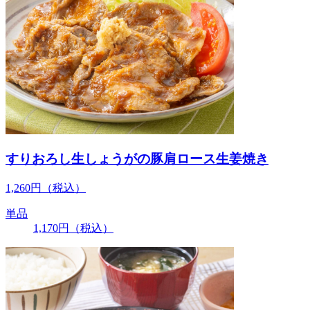
すりおろし生しょうがの豚肩ロース生姜焼き
1,260
円
（税込）
単品
1,170
円
（税込）