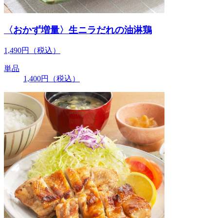
〈おかず増量〉生ニラだれの油淋鶏
1,490
円
（税込）
単品
1,400
円
（税込）