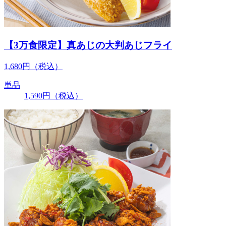
【3万食限定】真あじの大判あじフライ
1,680
円
（税込）
単品
1,590
円
（税込）