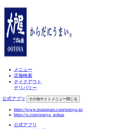
メニュー
店舗検索
テイクアウト
デリバリー
公式アプリ
その他
サイトメニュー
閉じる
https://www.instagram.com/ootoya.jp/
https://x.com/ootoya_gohan
公式アプリ