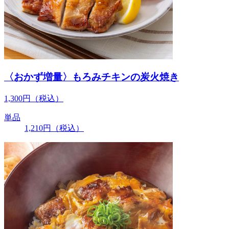
〈おかず増量〉もろみチキンの炭火焼き
1,300
円
（税込）
単品
1,210
円
（税込）