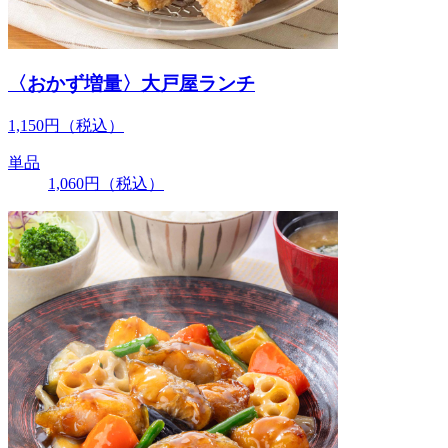
〈おかず増量〉大戸屋ランチ
1,150
円
（税込）
単品
1,060
円
（税込）