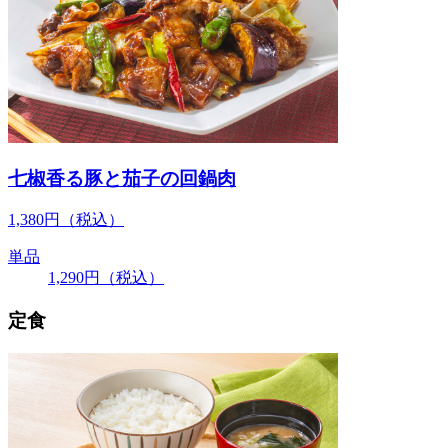
七椒香る豚と茄子の回鍋肉
1,380
円
（税込）
単品
1,290
円
（税込）
定食