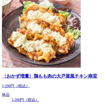
〈おかず増量〉鶏もも肉の大戸屋風チキン南蛮
1,290
円
（税込）
単品
1,200
円
（税込）