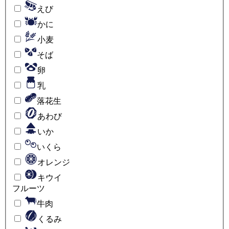
えび
かに
小麦
そば
卵
乳
落花生
あわび
いか
いくら
オレンジ
キウイ
フルーツ
牛肉
くるみ