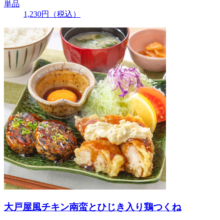
単品
1,230
円
（税込）
大戸屋風チキン南蛮とひじき入り鶏つくね