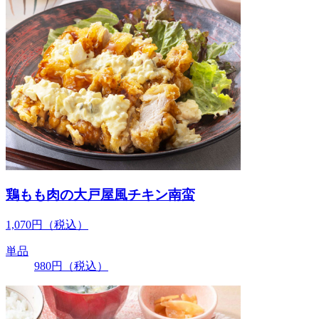
鶏もも肉の大戸屋風チキン南蛮
1,070
円
（税込）
単品
980
円
（税込）