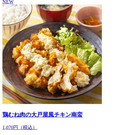
NEW
鶏むね肉の大戸屋風チキン南蛮
1,070
円
（税込）