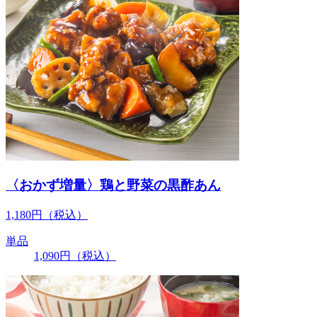
〈おかず増量〉鶏と野菜の黒酢あん
1,180
円
（税込）
単品
1,090
円
（税込）