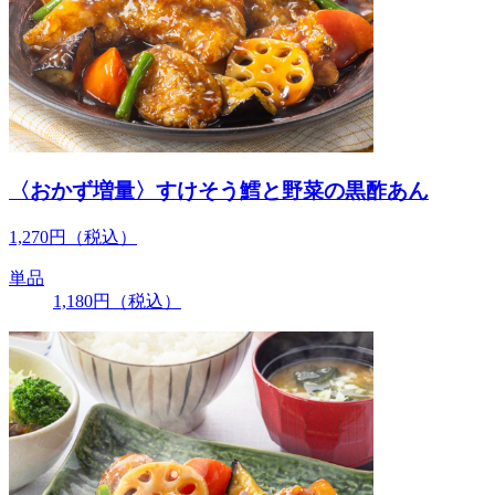
〈おかず増量〉すけそう鱈と野菜の黒酢あん
1,270
円
（税込）
単品
1,180
円
（税込）