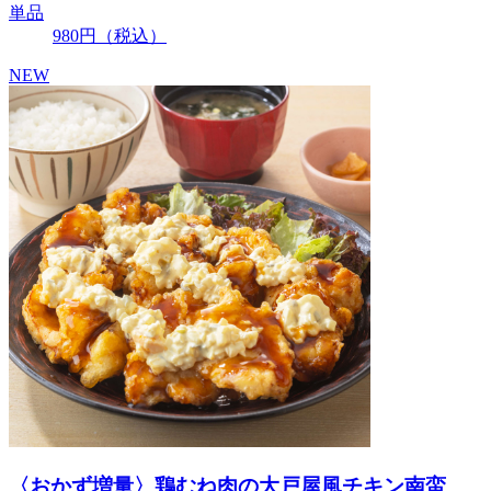
単品
980
円
（税込）
NEW
〈おかず増量〉鶏むね肉の大戸屋風チキン南蛮