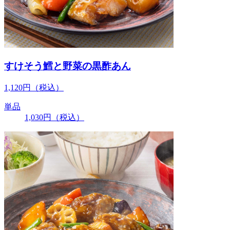
すけそう鱈と野菜の黒酢あん
1,120
円
（税込）
単品
1,030
円
（税込）