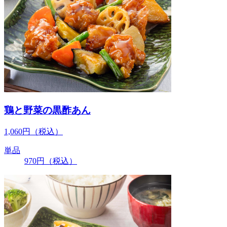
鶏と野菜の黒酢あん
1,060
円
（税込）
単品
970
円
（税込）