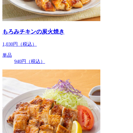
もろみチキンの炭火焼き
1,030
円
（税込）
単品
940
円
（税込）