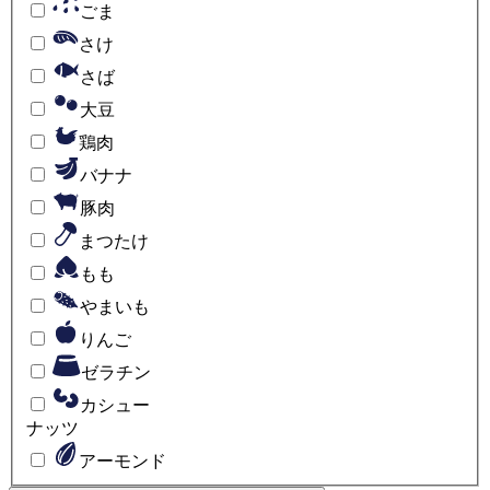
ごま
さけ
さば
大豆
鶏肉
バナナ
豚肉
まつたけ
もも
やまいも
りんご
ゼラチン
カシュー
ナッツ
アーモンド