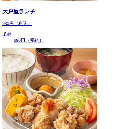
大戸屋ランチ
980
円
（税込）
単品
890
円
（税込）