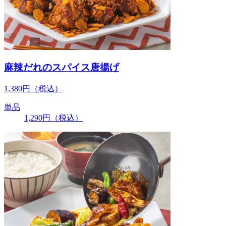
麻辣だれのスパイス唐揚げ
1,380
円
（税込）
単品
1,290
円
（税込）