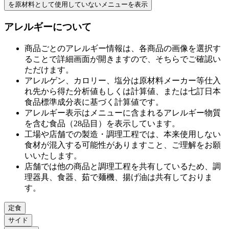
を原材料として使用していない
メニューを表示
アレルギーについて
商品ごとのアレルギー情報は、各商品の画像を選択す
ることで詳細画面が開きますので、そちらでご確認い
ただけます。
アレルゲン、カロリー、塩分は原材料メーカー等仕⼊
れ先から得た分析値もしくは計算値、または七訂⽇本
⾷品標準成分表に基づく計算値です。
アレルギー表⽰はメニューに含まれるアレルギー物質
を含む⾷品（28品⽬）を表⽰しています。
⼯場や店舗での製造・調理⼯程では、本来使⽤しない
⾷材が混⼊する可能性がありますこと、ご理解をお願
いいたします。
店舗では他の商品と調理⼯程を共有しているため、調
理器具、⾷器、茹で麺機、揚げ油は共有しておりま
す。
定食
サイド