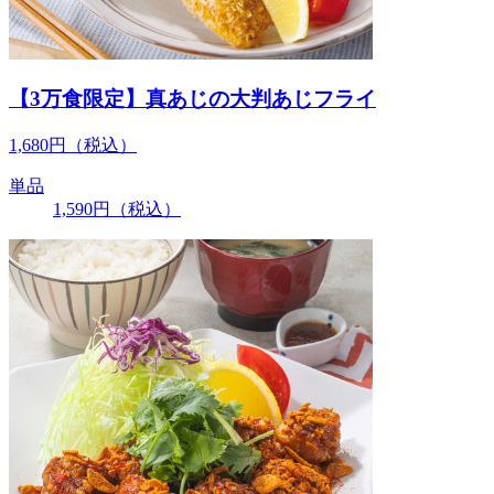
【3万食限定】真あじの大判あじフライ
1,680
円
（税込）
単品
1,590
円
（税込）