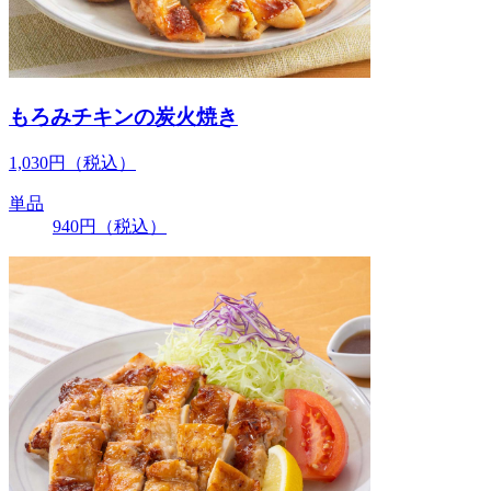
もろみチキンの炭火焼き
1,030
円
（税込）
単品
940
円
（税込）