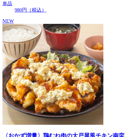
単品
980
円
（税込）
NEW
〈おかず増量〉鶏むね肉の大戸屋風チキン南蛮