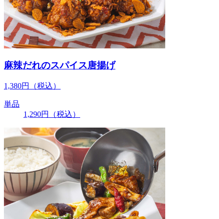
麻辣だれのスパイス唐揚げ
1,380
円
（税込）
単品
1,290
円
（税込）