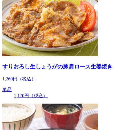
すりおろし生しょうがの豚肩ロース生姜焼き
1,260
円
（税込）
単品
1,170
円
（税込）