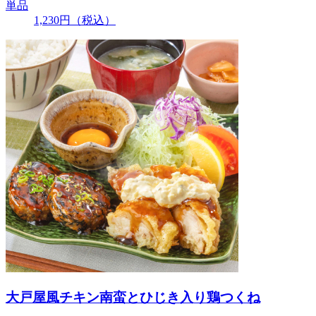
単品
1,230
円
（税込）
大戸屋風チキン南蛮とひじき入り鶏つくね