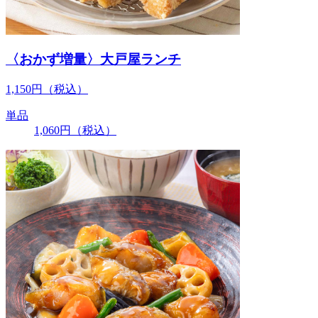
〈おかず増量〉大戸屋ランチ
1,150
円
（税込）
単品
1,060
円
（税込）