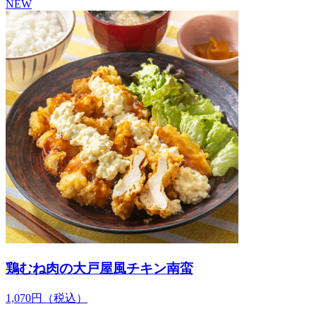
NEW
鶏むね肉の大戸屋風チキン南蛮
1,070
円
（税込）