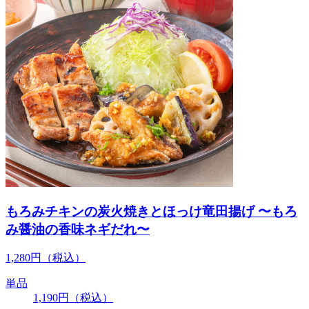
もろみチキンの炭火焼きとほっけ竜田揚げ 〜もろ
み醤油の香味ネギだれ〜
1,280
円
（税込）
単品
1,190
円
（税込）