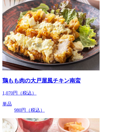
鶏もも肉の大戸屋風チキン南蛮
1,070
円
（税込）
単品
980
円
（税込）