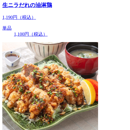
生ニラだれの油淋鶏
1,190
円
（税込）
単品
1,100
円
（税込）