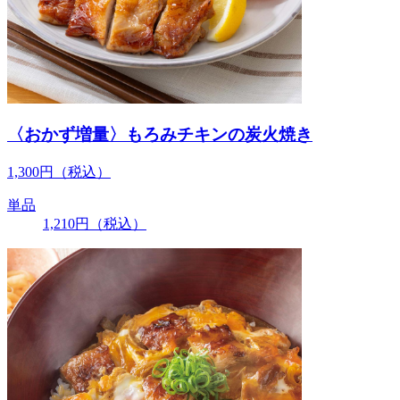
〈おかず増量〉もろみチキンの炭火焼き
1,300
円
（税込）
単品
1,210
円
（税込）