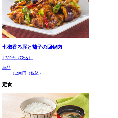
七椒香る豚と茄子の回鍋肉
1,380
円
（税込）
単品
1,290
円
（税込）
定食