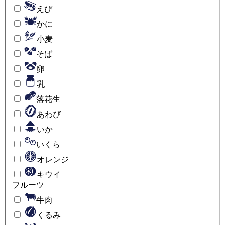
えび
かに
小麦
そば
卵
乳
落花生
あわび
いか
いくら
オレンジ
キウイ
フルーツ
牛肉
くるみ