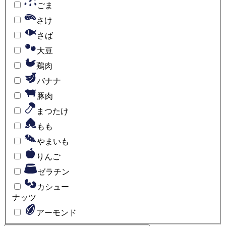
ごま
さけ
さば
大豆
鶏肉
バナナ
豚肉
まつたけ
もも
やまいも
りんご
ゼラチン
カシュー
ナッツ
アーモンド