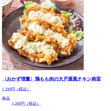
〈おかず増量〉鶏もも肉の大戸屋風チキン南蛮
1,290
円
（税込）
単品
1,200
円
（税込）