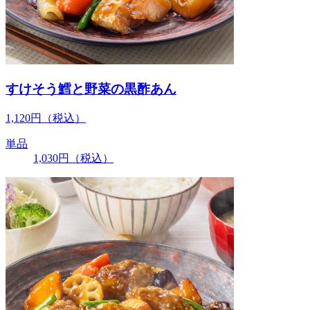
すけそう鱈と野菜の黒酢あん
1,120
円
（税込）
単品
1,030
円
（税込）