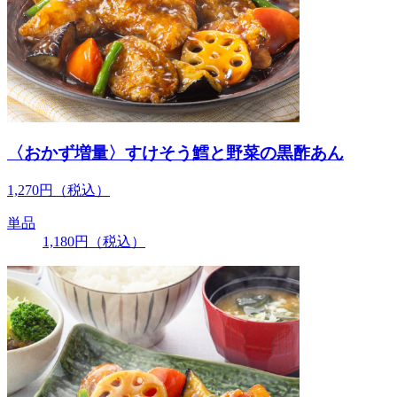
〈おかず増量〉すけそう鱈と野菜の黒酢あん
1,270
円
（税込）
単品
1,180
円
（税込）