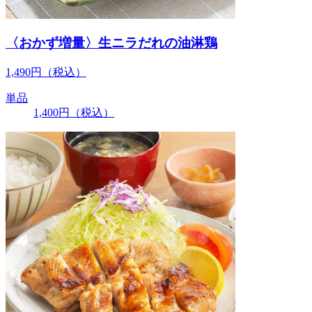
〈おかず増量〉生ニラだれの油淋鶏
1,490
円
（税込）
単品
1,400
円
（税込）