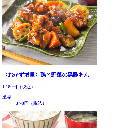
〈おかず増量〉鶏と野菜の黒酢あん
1,180
円
（税込）
単品
1,090
円
（税込）