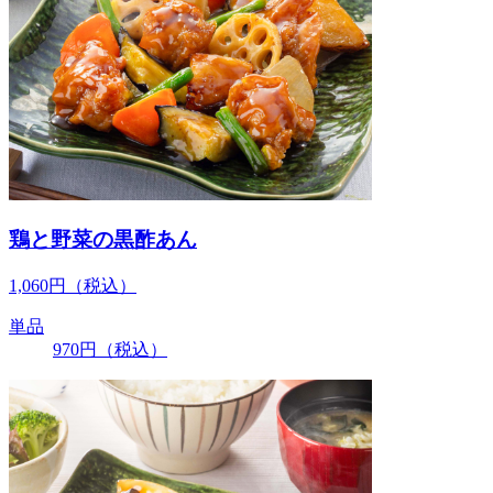
鶏と野菜の黒酢あん
1,060
円
（税込）
単品
970
円
（税込）