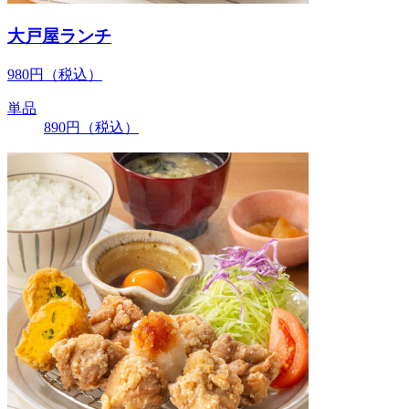
大戸屋ランチ
980
円
（税込）
単品
890
円
（税込）