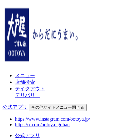
メニュー
店舗検索
テイクアウト
デリバリー
公式アプリ
その他
サイトメニュー
閉じる
https://www.instagram.com/ootoya.jp/
https://x.com/ootoya_gohan
公式アプリ