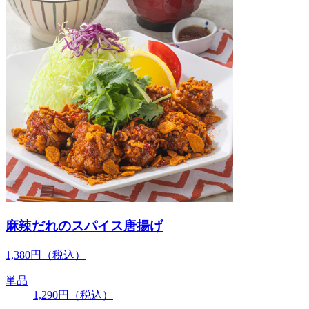
麻辣だれのスパイス唐揚げ
1,380
円
（税込）
単品
1,290
円
（税込）