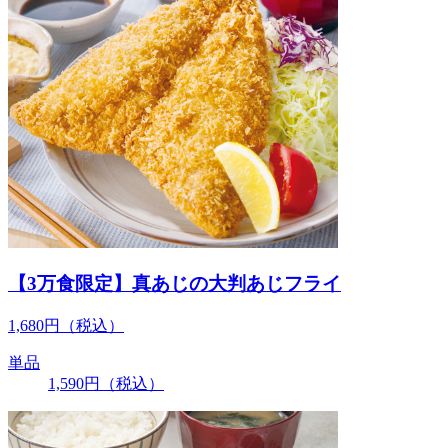
【3万食限定】真あじの大判あじフライ
1,680
円
（税込）
単品
1,590
円
（税込）