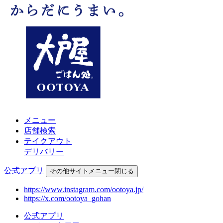
メニュー
店舗検索
テイクアウト
デリバリー
公式アプリ
その他
サイトメニュー
閉じる
https://www.instagram.com/ootoya.jp/
https://x.com/ootoya_gohan
公式アプリ