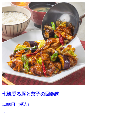
七椒香る豚と茄子の回鍋肉
1,380
円
（税込）