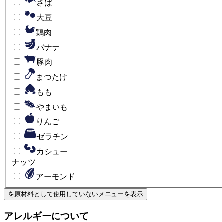
さば
大豆
鶏肉
バナナ
豚肉
まつたけ
もも
やまいも
りんご
ゼラチン
カシュー
ナッツ
アーモンド
を原材料として使用していない
メニューを表示
アレルギーについて