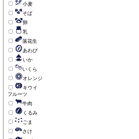
小麦
そば
卵
乳
落花生
あわび
いか
いくら
オレンジ
キウイ
フルーツ
牛肉
くるみ
ごま
さけ