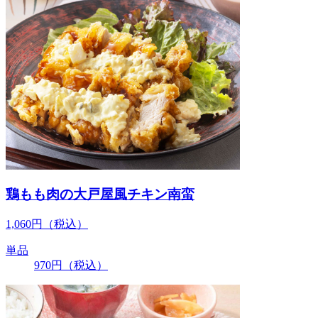
鶏もも肉の大戸屋風チキン南蛮
1,060
円
（税込）
単品
970
円
（税込）