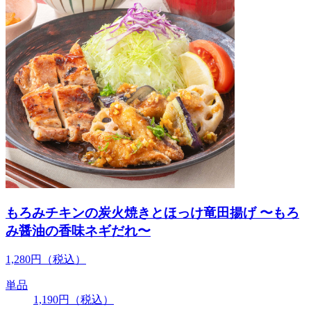
もろみチキンの炭火焼きとほっけ竜田揚げ 〜もろ
み醤油の香味ネギだれ〜
1,280
円
（税込）
単品
1,190
円
（税込）