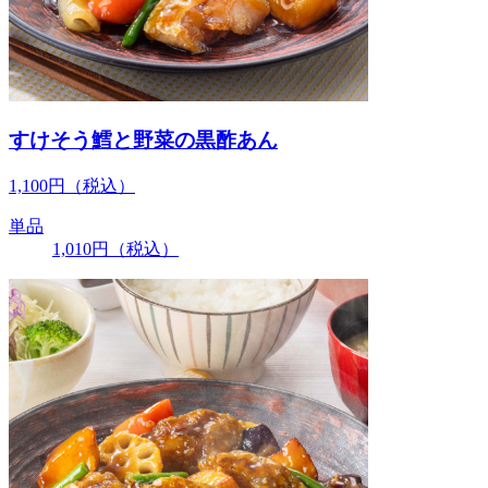
すけそう鱈と野菜の黒酢あん
1,100
円
（税込）
単品
1,010
円
（税込）