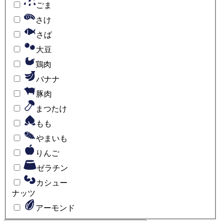
ごま
さけ
さば
大豆
鶏肉
バナナ
豚肉
まつたけ
もも
やまいも
りんご
ゼラチン
カシュー
ナッツ
アーモンド