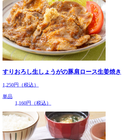
すりおろし生しょうがの豚肩ロース生姜焼き
1,250
円
（税込）
単品
1,160
円
（税込）