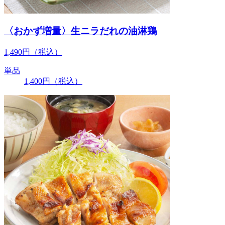
〈おかず増量〉生ニラだれの油淋鶏
1,490
円
（税込）
単品
1,400
円
（税込）