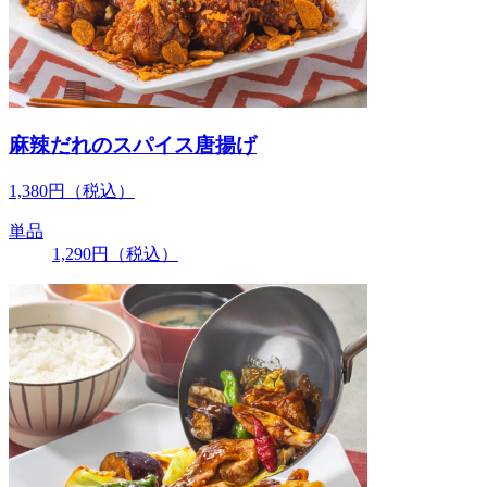
麻辣だれのスパイス唐揚げ
1,380
円
（税込）
単品
1,290
円
（税込）