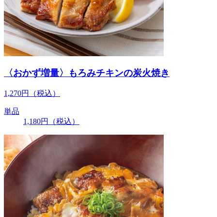
〈おかず増量〉もろみチキンの炭火焼き
1,270
円
（税込）
単品
1,180
円
（税込）