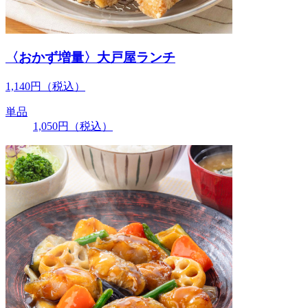
〈おかず増量〉大戸屋ランチ
1,140
円
（税込）
単品
1,050
円
（税込）