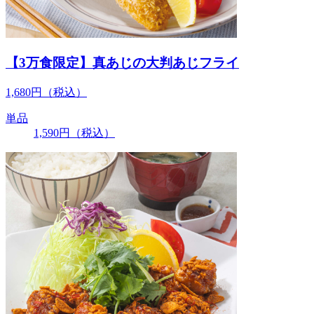
【3万食限定】真あじの大判あじフライ
1,680
円
（税込）
単品
1,590
円
（税込）