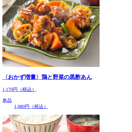
〈おかず増量〉鶏と野菜の黒酢あん
1,170
円
（税込）
単品
1,080
円
（税込）