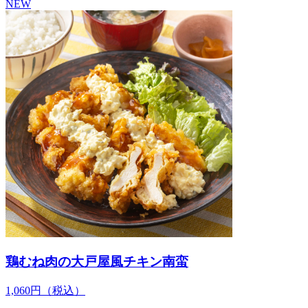
NEW
鶏むね肉の大戸屋風チキン南蛮
1,060
円
（税込）