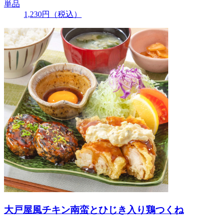
単品
1,230
円
（税込）
大戸屋風チキン南蛮とひじき入り鶏つくね