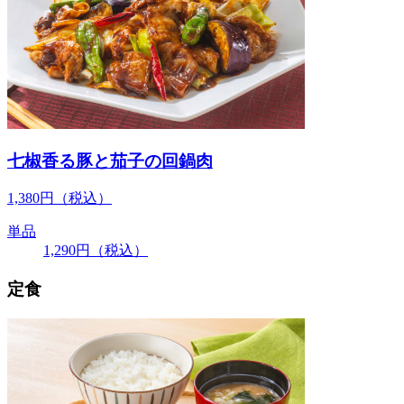
七椒香る豚と茄子の回鍋肉
1,380
円
（税込）
単品
1,290
円
（税込）
定食