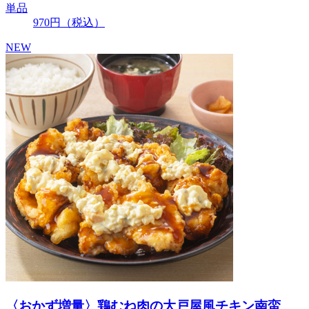
単品
970
円
（税込）
NEW
〈おかず増量〉鶏むね肉の大戸屋風チキン南蛮