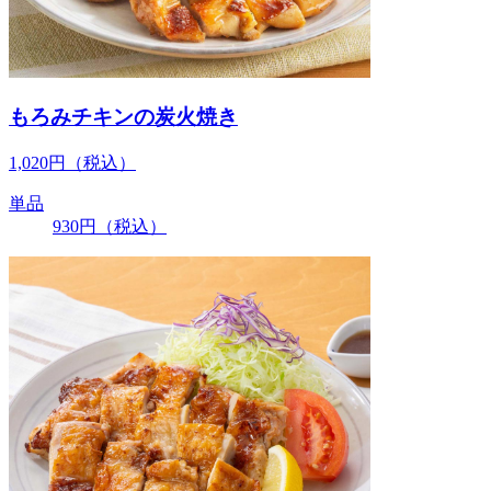
もろみチキンの炭火焼き
1,020
円
（税込）
単品
930
円
（税込）