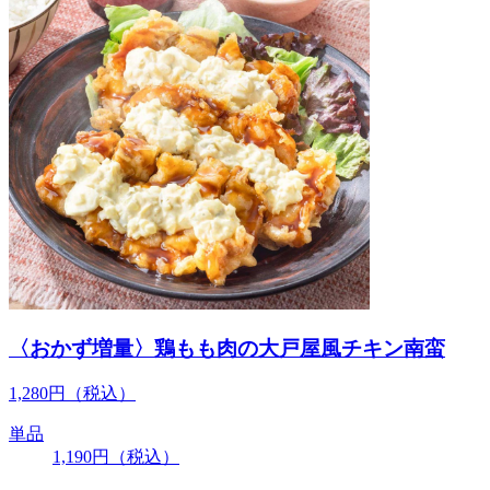
〈おかず増量〉鶏もも肉の大戸屋風チキン南蛮
1,280
円
（税込）
単品
1,190
円
（税込）