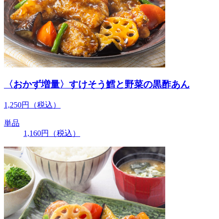
〈おかず増量〉すけそう鱈と野菜の黒酢あん
1,250
円
（税込）
単品
1,160
円
（税込）