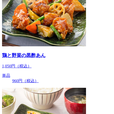
鶏と野菜の黒酢あん
1,050
円
（税込）
単品
960
円
（税込）