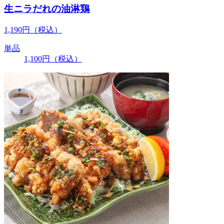
生ニラだれの油淋鶏
1,190
円
（税込）
単品
1,100
円
（税込）