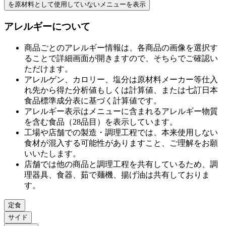
を原材料として使用していない
メニューを表示
アレルギーについて
商品ごとのアレルギー情報は、各商品の画像を選択す
ることで詳細画面が開きますので、そちらでご確認い
ただけます。
アレルゲン、カロリー、塩分は原材料メーカー等仕⼊
れ先から得た分析値もしくは計算値、または七訂⽇本
⾷品標準成分表に基づく計算値です。
アレルギー表⽰はメニューに含まれるアレルギー物質
を含む⾷品（28品⽬）を表⽰しています。
⼯場や店舗での製造・調理⼯程では、本来使⽤しない
⾷材が混⼊する可能性がありますこと、ご理解をお願
いいたします。
店舗では他の商品と調理⼯程を共有しているため、調
理器具、⾷器、茹で麺機、揚げ油は共有しておりま
す。
定食
サイド