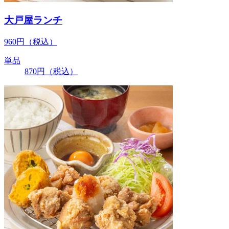
大戸屋ランチ
960
円
（税込）
単品
870
円
（税込）