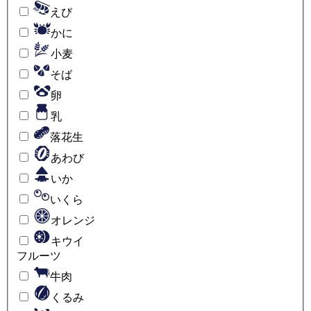
えび
かに
小麦
そば
卵
乳
落花生
あわび
いか
いくら
オレンジ
キウイ
フルーツ
牛肉
くるみ