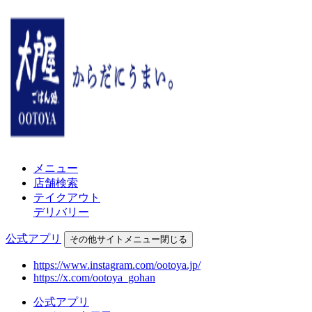
メニュー
店舗検索
テイクアウト
デリバリー
公式アプリ
その他
サイトメニュー
閉じる
https://www.instagram.com/ootoya.jp/
https://x.com/ootoya_gohan
公式アプリ