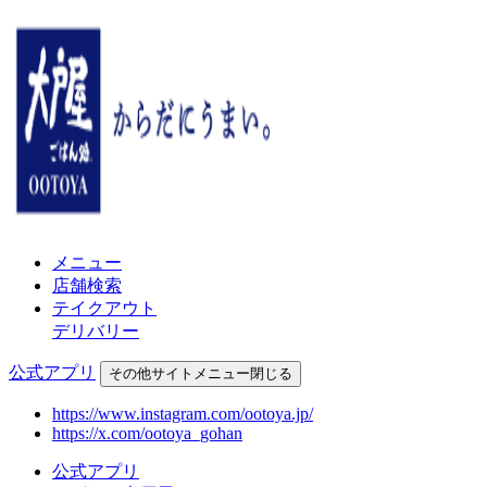
メニュー
店舗検索
テイクアウト
デリバリー
公式アプリ
その他
サイトメニュー
閉じる
https://www.instagram.com/ootoya.jp/
https://x.com/ootoya_gohan
公式アプリ