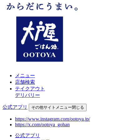
メニュー
店舗検索
テイクアウト
デリバリー
公式アプリ
その他
サイトメニュー
閉じる
https://www.instagram.com/ootoya.jp/
https://x.com/ootoya_gohan
公式アプリ