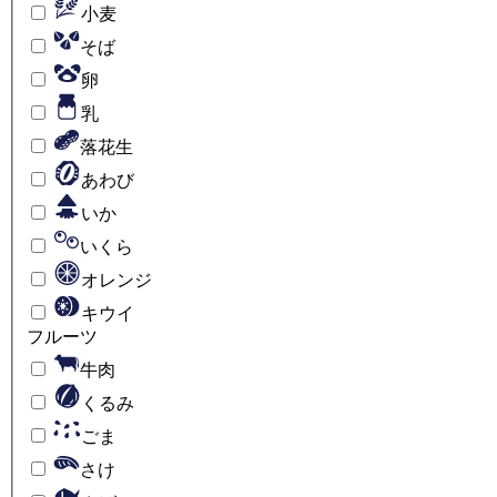
小麦
そば
卵
乳
落花生
あわび
いか
いくら
オレンジ
キウイ
フルーツ
牛肉
くるみ
ごま
さけ