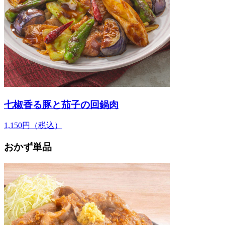
七椒香る豚と茄子の回鍋肉
1,150
円
（税込）
おかず単品