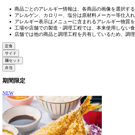
商品ごとのアレルギー情報は、各商品の画像を選択する
アレルゲン、カロリー、塩分は原材料メーカー等仕⼊れ
アレルギー表⽰はメニューに含まれるアレルギー物質を
⼯場や店舗での製造・調理⼯程では、本来使⽤しない⾷
店舗では他の商品と調理⼯程を共有しているため、調理
定食
サイド
麺セット
弁当
期間限定
NEW