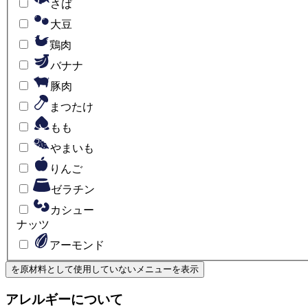
さば
大豆
鶏肉
バナナ
豚肉
まつたけ
もも
やまいも
りんご
ゼラチン
カシュー
ナッツ
アーモンド
を原材料として使用していない
メニューを表示
アレルギーについて