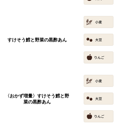
すけそう鱈と野菜の黒酢あん
〈おかず増量〉すけそう鱈と野
菜の黒酢あん