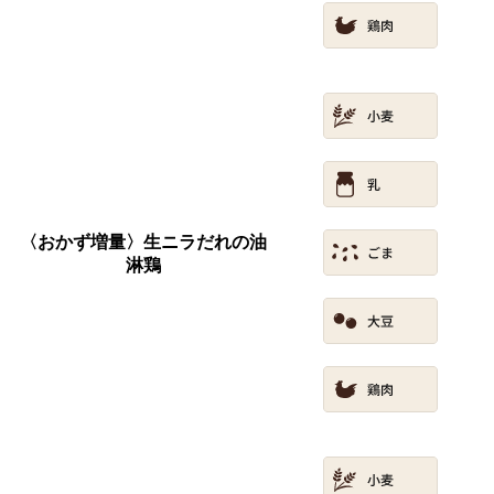
〈おかず増量〉生ニラだれの油
淋鶏