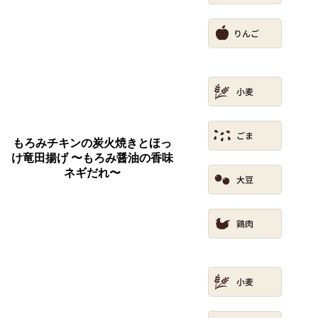
もろみチキンの炭火焼きとほっ
け竜田揚げ 〜もろみ醤油の香味
ネギだれ〜