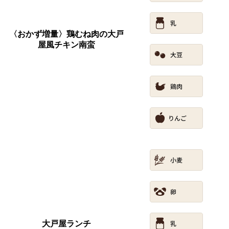
〈おかず増量〉鶏むね肉の大戸
屋風チキン南蛮
大戸屋ランチ