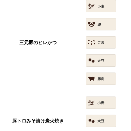
三元豚のヒレかつ
豚トロみそ漬け炭火焼き