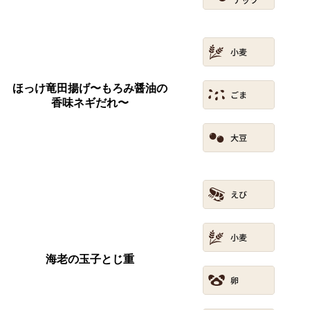
ほっけ竜田揚げ〜もろみ醤油の
香味ネギだれ〜
海老の玉子とじ重