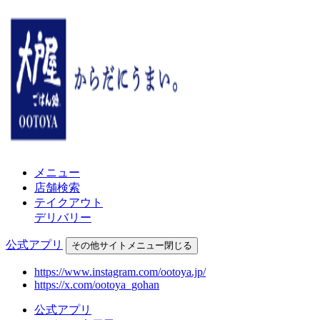
メニュー
店舗検索
テイクアウト
デリバリー
公式アプリ
その他
サイトメニュー
閉じる
https://www.instagram.com/ootoya.jp/
https://x.com/ootoya_gohan
公式アプリ