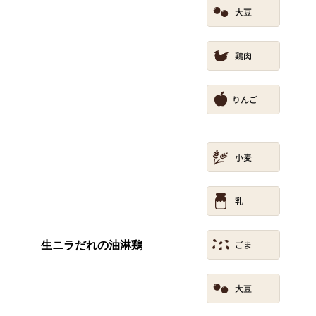
生ニラだれの油淋鶏