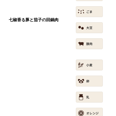
七椒香る豚と茄子の回鍋肉