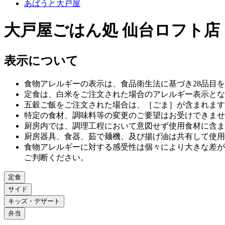
あばうと大戸屋
大戸屋ごはん処 仙台ロフト店
表示について
食物アレルギーの表示は、食品衛生法に基づき28品目
定食は、白米をご注文された場合のアレルギー表示とな
五穀ご飯をご注文された場合は、［ごま］が含まれます
特定の食材、調味料等の変更のご要望はお受けできませ
厨房内では、調理工程において意図せず使用食材に含ま
厨房器具、食器、茹で麺機、及び揚げ油は共有して使用
食物アレルギーに対する感受性は個々により大きな差が
ご判断ください。
定食
サイド
キッズ・デザート
弁当