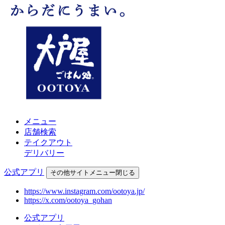
メニュー
店舗検索
テイクアウト
デリバリー
公式アプリ
その他
サイトメニュー
閉じる
https://www.instagram.com/ootoya.jp/
https://x.com/ootoya_gohan
公式アプリ