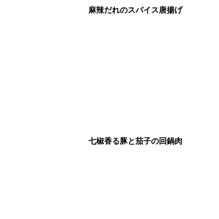
麻辣だれのスパイス唐揚げ
七椒香る豚と茄子の回鍋肉