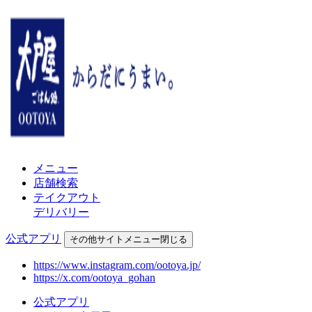
メニュー
店舗検索
テイクアウト
デリバリー
公式アプリ
その他
サイトメニュー
閉じる
https://www.instagram.com/ootoya.jp/
https://x.com/ootoya_gohan
公式アプリ