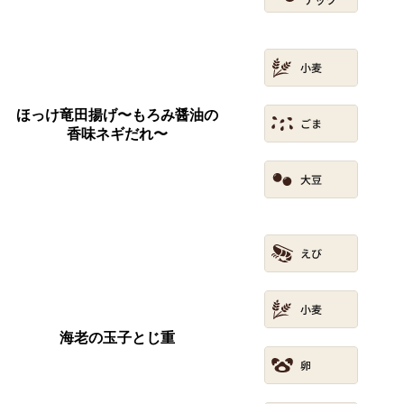
ほっけ竜田揚げ〜もろみ醤油の
香味ネギだれ〜
海老の玉子とじ重