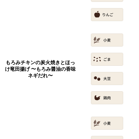
もろみチキンの炭火焼きとほっ
け竜田揚げ 〜もろみ醤油の香味
ネギだれ〜