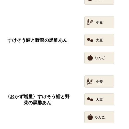
すけそう鱈と野菜の黒酢あん
〈おかず増量〉すけそう鱈と野
菜の黒酢あん