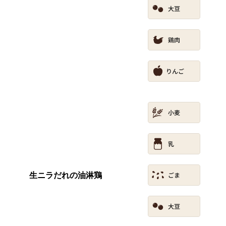
生ニラだれの油淋鶏