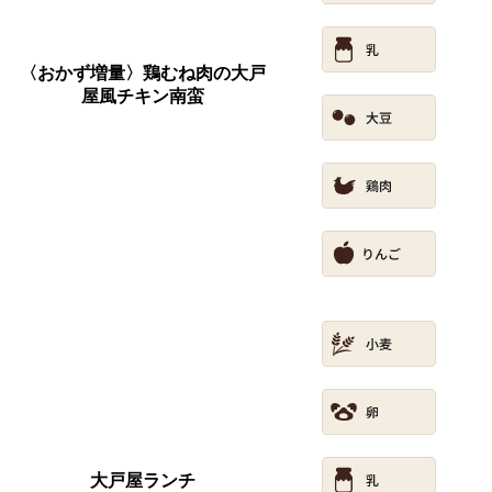
〈おかず増量〉鶏むね肉の大戸
屋風チキン南蛮
大戸屋ランチ