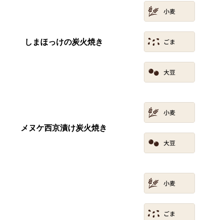
しまほっけの炭火焼き
メヌケ西京漬け炭火焼き