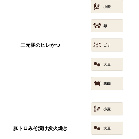
三元豚のヒレかつ
豚トロみそ漬け炭火焼き