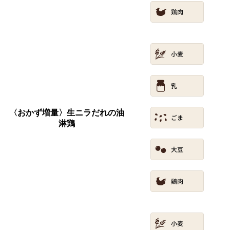
〈おかず増量〉生ニラだれの油
淋鶏