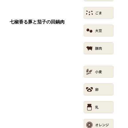
七椒香る豚と茄子の回鍋肉