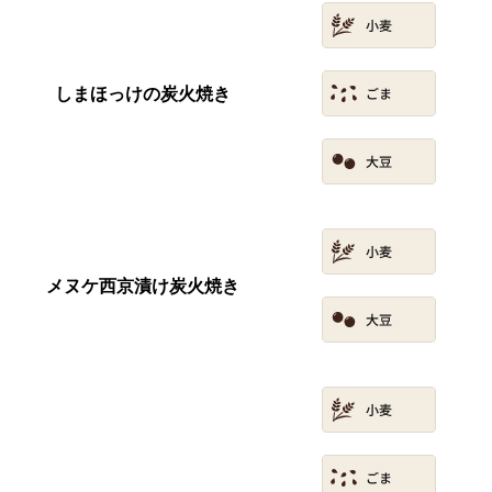
しまほっけの炭火焼き
メヌケ西京漬け炭火焼き