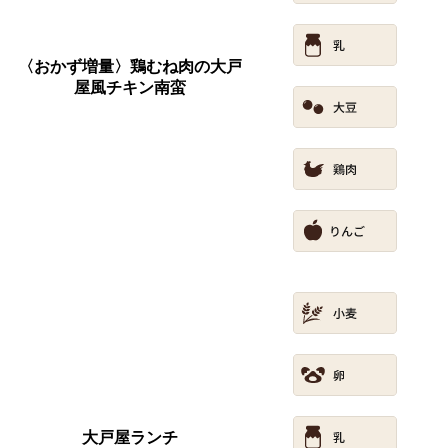
〈おかず増量〉鶏むね肉の大戸
屋風チキン南蛮
大戸屋ランチ