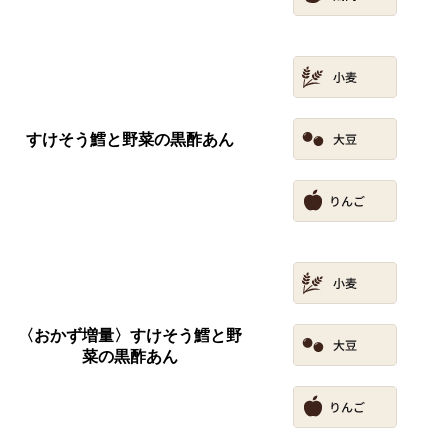
すけそう鱈と野菜の黒酢あん
〈おかず増量〉すけそう鱈と野
菜の黒酢あん