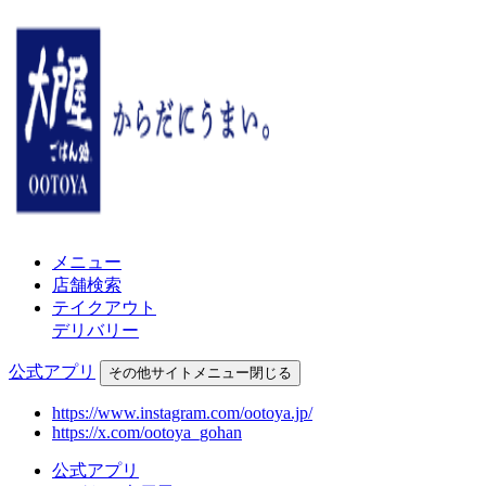
メニュー
店舗検索
テイクアウト
デリバリー
公式アプリ
その他
サイトメニュー
閉じる
https://www.instagram.com/ootoya.jp/
https://x.com/ootoya_gohan
公式アプリ