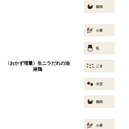
〈おかず増量〉生ニラだれの油
淋鶏