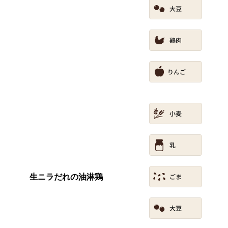
生ニラだれの油淋鶏