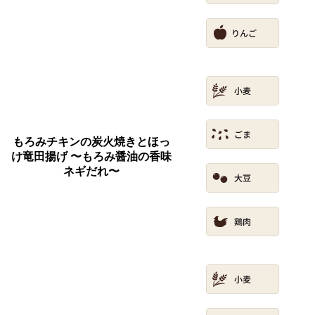
もろみチキンの炭火焼きとほっ
け竜田揚げ 〜もろみ醤油の香味
ネギだれ〜