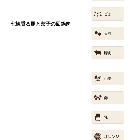
七椒香る豚と茄子の回鍋肉