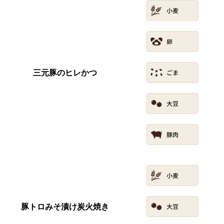
三元豚のヒレかつ
豚トロみそ漬け炭火焼き