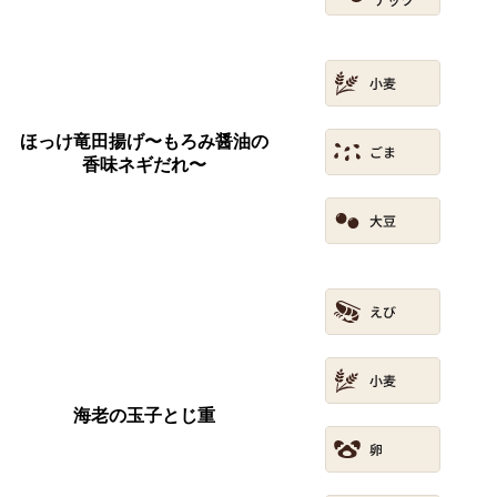
ほっけ竜田揚げ〜もろみ醤油の
香味ネギだれ〜
海老の玉子とじ重