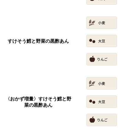
すけそう鱈と野菜の黒酢あん
〈おかず増量〉すけそう鱈と野
菜の黒酢あん