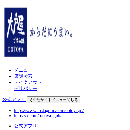
メニュー
店舗検索
テイクアウト
デリバリー
公式アプリ
その他
サイトメニュー
閉じる
https://www.instagram.com/ootoya.jp/
https://x.com/ootoya_gohan
公式アプリ