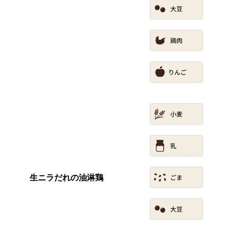
生ニラだれの油淋鶏