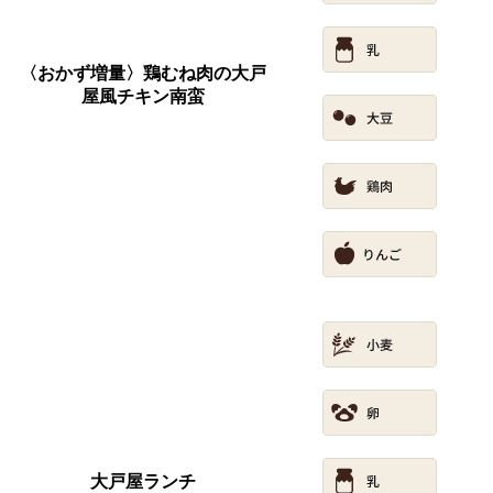
〈おかず増量〉鶏むね肉の大戸
屋風チキン南蛮
大戸屋ランチ