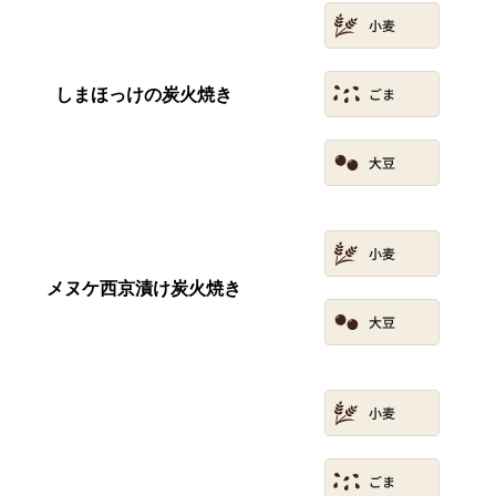
しまほっけの炭火焼き
メヌケ西京漬け炭火焼き