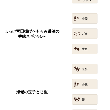
ほっけ竜田揚げ〜もろみ醤油の
香味ネギだれ〜
海老の玉子とじ重