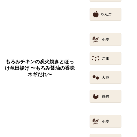
もろみチキンの炭火焼きとほっ
け竜田揚げ 〜もろみ醤油の香味
ネギだれ〜