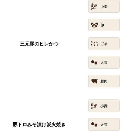
三元豚のヒレかつ
豚トロみそ漬け炭火焼き