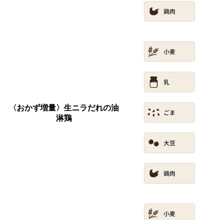
〈おかず増量〉生ニラだれの油
淋鶏