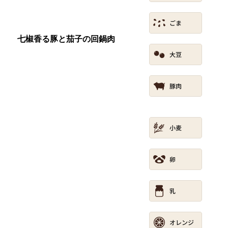
七椒香る豚と茄子の回鍋肉