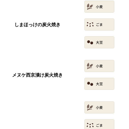
しまほっけの炭火焼き
メヌケ西京漬け炭火焼き