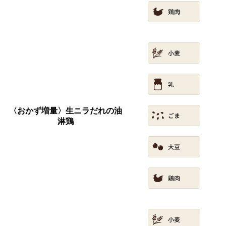
〈おかず増量〉生ニラだれの油
淋鶏