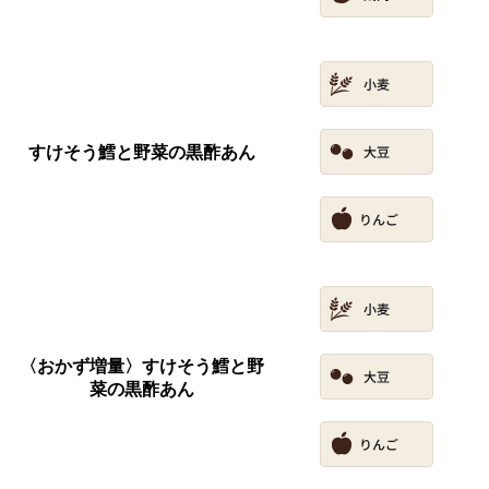
すけそう鱈と野菜の黒酢あん
〈おかず増量〉すけそう鱈と野
菜の黒酢あん