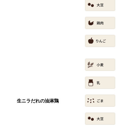
生ニラだれの油淋鶏