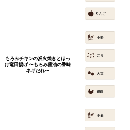
もろみチキンの炭火焼きとほっ
け竜田揚げ 〜もろみ醤油の香味
ネギだれ〜