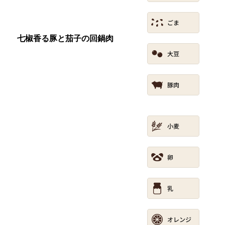
七椒香る豚と茄子の回鍋肉