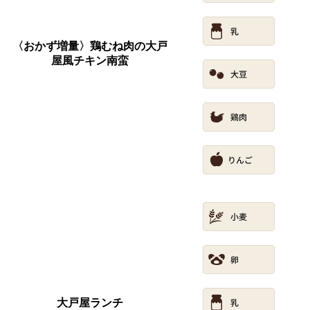
〈おかず増量〉鶏むね肉の大戸
屋風チキン南蛮
大戸屋ランチ