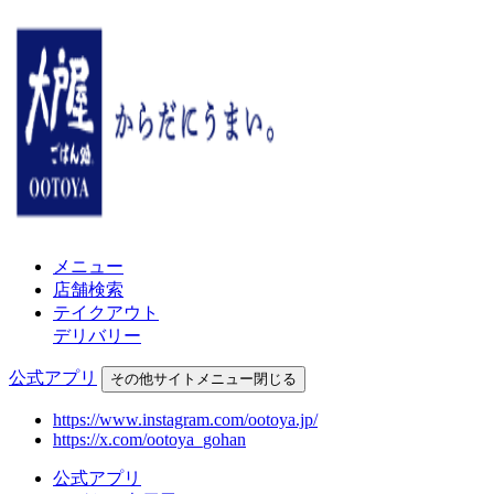
メニュー
店舗検索
テイクアウト
デリバリー
公式アプリ
その他
サイトメニュー
閉じる
https://www.instagram.com/ootoya.jp/
https://x.com/ootoya_gohan
公式アプリ