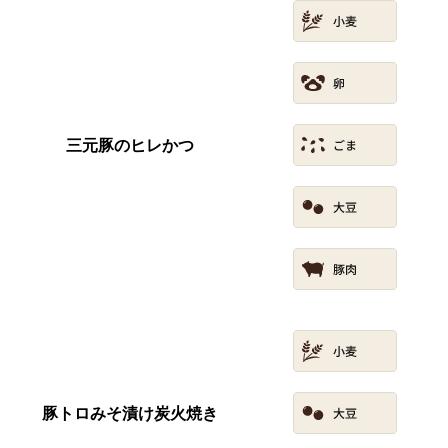
三元豚のヒレかつ
豚トロみそ漬け炭火焼き