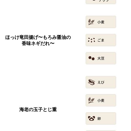
ほっけ竜田揚げ〜もろみ醤油の
香味ネギだれ〜
海老の玉子とじ重