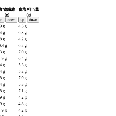
食物繊維
食塩相当量
(g)
(g)
up
down
up
down
9 g
4.3 g
4 g
6.3 g
8 g
4.2 g
0.4 g
6.2 g
3 g
7.0 g
.9 g
6.4 g
4 g
5.3 g
4 g
5.2 g
8 g
7.0 g
4 g
5.3 g
8 g
7.1 g
9 g
4.2 g
9 g
4.8 g
.9 g
4.2 g