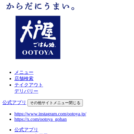
メニュー
店舗検索
テイクアウト
デリバリー
公式アプリ
その他
サイトメニュー
閉じる
https://www.instagram.com/ootoya.jp/
https://x.com/ootoya_gohan
公式アプリ