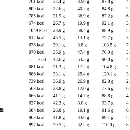
761 kcal
32.4 g
32.0 g
87.8 g
4.
809 kcal
22.6 g
40.2 g
84.8 g
5.
785 kcal
21.9 g
36.9 g
87.2 g
6.
674 kcal
26.7 g
19.9 g
92.1 g
3.
1049 kcal
28.9 g
58.4 g
88.9 g
5.
612 kcal
45.5 g
13.1 g
75.7 g
3.
676 kcal
39.1 g
8.8 g
103.5 g
7.
870 kcal
35.9 g
47.4 g
76.0 g
3.
1111 kcal
42.6 g
63.3 g
90.0 g
4.
681 kcal
21.3 g
17.2 g
104.8 g
5.
886 kcal
33.1 g
25.4 g
120.1 g
3.
739 kcal
36.9 g
26.9 g
82.8 g
2.
568 kcal
28.8 g
12.0 g
77.6 g
6.
666 kcal
41.1 g
14.7 g
88.8 g
4.
627 kcal
42.3 g
8.0 g
93.7 g
4.
飯
684 kcal
26.8 g
19.1 g
91.6 g
6.
863 kcal
41.8 g
33.6 g
89.1 g
5.
897 kcal
29.5 g
32.2 g
110.0 g
8.