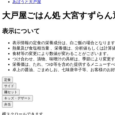
あばうと大戸屋
大戸屋ごはん処 大宮すずらん
表示について
表示情報の定食の栄養成分は、白ご飯の場合となります
熱量及び食塩相当量 、栄養価は、分析値もしくは計算
食材等の変更により数値が変わることがございます。
つけ合わせ、漬物、味噌汁の具材は、季節により変更す
栄養価は、たれ、つゆ等を含めた提供するメニューすべ
卓上の醤油、ごまめしお、七味唐辛子等、お客様のお好
定食
サイド
麺セット
キッズ・デザート
弁当
横スクロールできます