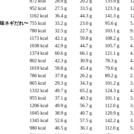
872 kcal
28.9 g
20.2 g
135.9 g
1
952 kcal
27.5 g
33.5 g
123.3 g
1
1162 kcal
36.4 g
44.3 g
141.3 g
1
香味ネギだれ〜
755 kcal
33.2 g
23.0 g
95.6 g
5.
780 kcal
32.5 g
22.7 g
103.1 g
9.
1173 kcal
42.1 g
59.8 g
108.2 g
5.
1038 kcal
42.9 g
44.7 g
105.7 g
4.
1374 kcal
60.6 g
66.1 g
121.1 g
4.
802 kcal
42.3 g
30.9 g
78.3 g
4.
1019 kcal
59.8 g
45.4 g
79.6 g
4.
786 kcal
37.9 g
26.2 g
89.2 g
2.
865 kcal
29.3 g
34.3 g
101.2 g
3.
1332 kcal
49.7 g
65.2 g
124.3 g
4.
955 kcal
37.1 g
40.3 g
101.1 g
3.
1206 kcal
49.9 g
56.7 g
112.0 g
3.
1045 kcal
38.9 g
40.7 g
120.9 g
3.
1345 kcal
52.6 g
57.5 g
142.2 g
3.
980 kcal
46.5 g
36.1 g
112.0 g
5.