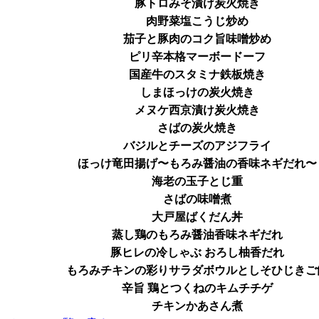
豚トロみそ漬け炭火焼き
肉野菜塩こうじ炒め
茄子と豚肉のコク旨味噌炒め
ピリ辛本格マーボードーフ
国産牛のスタミナ鉄板焼き
しまほっけの炭火焼き
メヌケ西京漬け炭火焼き
さばの炭火焼き
バジルとチーズのアジフライ
ほっけ竜田揚げ〜もろみ醤油の香味ネギだれ〜
海老の玉子とじ重
さばの味噌煮
大戸屋ばくだん丼
蒸し鶏のもろみ醤油香味ネギだれ
豚ヒレの冷しゃぶ おろし柚香だれ
もろみチキンの彩りサラダボウルとしそひじきご
辛旨 鶏とつくねのキムチチゲ
チキンかあさん煮