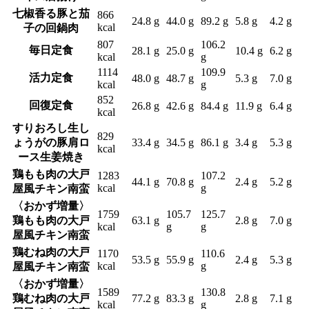
七椒香る豚と茄
866
24.8 g
44.0 g
89.2 g
5.8 g
4.2 g
kcal
子の回鍋肉
807
106.2
毎日定食
28.1 g
25.0 g
10.4 g
6.2 g
kcal
g
1114
109.9
活力定食
48.0 g
48.7 g
5.3 g
7.0 g
kcal
g
852
回復定食
26.8 g
42.6 g
84.4 g
11.9 g
6.4 g
kcal
すりおろし生し
829
ょうがの豚肩ロ
33.4 g
34.5 g
86.1 g
3.4 g
5.3 g
kcal
ース生姜焼き
鶏もも肉の大戸
1283
107.2
44.1 g
70.8 g
2.4 g
5.2 g
kcal
g
屋風チキン南蛮
〈おかず増量〉
1759
105.7
125.7
鶏もも肉の大戸
63.1 g
2.8 g
7.0 g
kcal
g
g
屋風チキン南蛮
鶏むね肉の大戸
1170
110.6
53.5 g
55.9 g
2.4 g
5.3 g
kcal
g
屋風チキン南蛮
〈おかず増量〉
1589
130.8
鶏むね肉の大戸
77.2 g
83.3 g
2.8 g
7.1 g
kcal
g