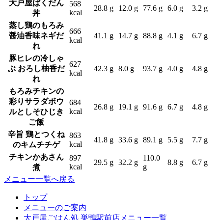
大戸屋ばくだん
568
28.8 g
12.0 g
77.6 g
6.0 g
3.2 g
kcal
丼
蒸し鶏のもろみ
666
醤油香味ネギだ
41.1 g
14.7 g
88.8 g
4.1 g
6.7 g
kcal
れ
豚ヒレの冷しゃ
627
ぶ おろし柚香だ
42.3 g
8.0 g
93.7 g
4.0 g
4.8 g
kcal
れ
もろみチキンの
彩りサラダボウ
684
26.8 g
19.1 g
91.6 g
6.7 g
4.8 g
kcal
ルとしそひじき
ご飯
辛旨 鶏とつくね
863
41.8 g
33.6 g
89.1 g
5.5 g
7.7 g
kcal
のキムチチゲ
チキンかあさん
897
110.0
29.5 g
32.2 g
8.8 g
6.7 g
kcal
g
煮
メニュー一覧へ戻る
トップ
メニューのご案内
大戸屋ごはん処 巣鴨駅前店メニュー一覧