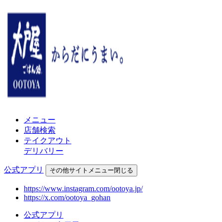
メニュー
店舗検索
テイクアウト
デリバリー
公式アプリ
その他
サイトメニュー
閉じる
https://www.instagram.com/ootoya.jp/
https://x.com/ootoya_gohan
公式アプリ