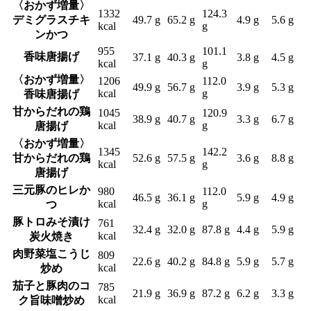
〈おかず増量〉
1332
124.3
デミグラスチキ
49.7 g
65.2 g
4.9 g
5.6 g
kcal
g
ンかつ
955
101.1
香味唐揚げ
37.1 g
40.3 g
3.8 g
4.5 g
kcal
g
〈おかず増量〉
1206
112.0
49.9 g
56.7 g
3.9 g
5.3 g
kcal
g
香味唐揚げ
甘からだれの鶏
1045
120.9
38.9 g
40.7 g
3.3 g
6.7 g
kcal
g
唐揚げ
〈おかず増量〉
1345
142.2
甘からだれの鶏
52.6 g
57.5 g
3.6 g
8.8 g
kcal
g
唐揚げ
三元豚のヒレか
980
112.0
46.5 g
36.1 g
5.9 g
4.9 g
kcal
g
つ
豚トロみそ漬け
761
32.4 g
32.0 g
87.8 g
4.4 g
5.9 g
kcal
炭火焼き
肉野菜塩こうじ
809
22.6 g
40.2 g
84.8 g
5.9 g
5.7 g
kcal
炒め
茄子と豚肉のコ
785
21.9 g
36.9 g
87.2 g
6.2 g
3.3 g
kcal
ク旨味噌炒め