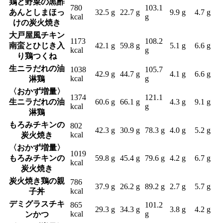
鶏と野菜の黒酢
780
103.1
あんとしまほっ
32.5 g
22.7 g
9.9 g
4.7 g
kcal
g
けの炭火焼き
大戸屋風チキン
1173
108.2
南蛮とひじき入
42.1 g
59.8 g
5.1 g
6.6 g
kcal
g
り鶏つくね
生ニラだれの油
1038
105.7
42.9 g
44.7 g
4.1 g
6.6 g
kcal
g
淋鶏
〈おかず増量〉
1374
121.1
生ニラだれの油
60.6 g
66.1 g
4.3 g
9.1 g
kcal
g
淋鶏
もろみチキンの
802
42.3 g
30.9 g
78.3 g
4.0 g
5.2 g
kcal
炭火焼き
〈おかず増量〉
1019
もろみチキンの
59.8 g
45.4 g
79.6 g
4.2 g
6.7 g
kcal
炭火焼き
炭火焼き鶏の親
786
37.9 g
26.2 g
89.2 g
2.7 g
5.7 g
kcal
子丼
デミグラスチキ
865
101.2
29.3 g
34.3 g
3.8 g
4.2 g
kcal
g
ンかつ