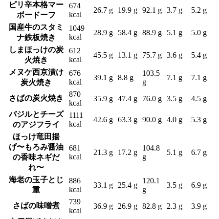
ピリ辛本格マー
674
26.7 g
19.9 g
92.1 g
3.7 g
5.2 g
kcal
ボードーフ
国産牛のスタミ
1049
28.9 g
58.4 g
88.9 g
5.1 g
5.0 g
kcal
ナ鉄板焼き
しまほっけの炭
612
45.5 g
13.1 g
75.7 g
3.6 g
5.4 g
kcal
火焼き
メヌケ西京漬け
676
103.5
39.1 g
8.8 g
7.1 g
7.1 g
kcal
g
炭火焼き
870
さばの炭火焼き
35.9 g
47.4 g
76.0 g
3.5 g
4.5 g
kcal
バジルとチーズ
1111
42.6 g
63.3 g
90.0 g
4.0 g
5.3 g
kcal
のアジフライ
ほっけ竜田揚
げ〜もろみ醤油
681
104.8
21.3 g
17.2 g
5.1 g
6.7 g
kcal
g
の香味ネギだ
れ〜
海老の玉子とじ
886
120.1
33.1 g
25.4 g
3.5 g
6.9 g
kcal
g
重
739
さばの味噌煮
36.9 g
26.9 g
82.8 g
2.3 g
3.9 g
kcal