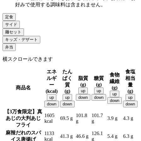
好みで使用する調味料は含まれません。
定食
サイド
麺セット
キッズ・デザート
弁当
横スクロールできます
エネ
たん
食塩
食物
ルギ
ぱく
脂質
糖質
相当
繊維
(g)
(g)
ー
質
量
商品名
(g)
(kcal)
(g)
up
up
(g)
up
up
up
down
down
up
down
down
down
down
【3万食限定】真
1605
101.8
101.7
あじの大判あじ
69.5 g
3.9 g
4.3 g
kcal
g
g
フライ
麻辣だれのスパ
1133
126.1
41.3 g
46.6 g
5.4 g
6.3 g
kcal
g
イス唐揚げ