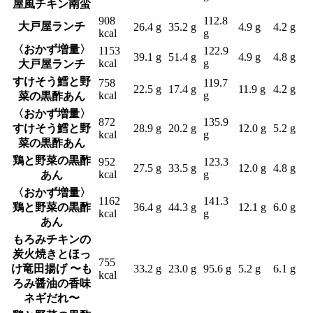
屋風チキン南蛮
908
112.8
大戸屋ランチ
26.4 g
35.2 g
4.9 g
4.2 g
kcal
g
〈おかず増量〉
1153
122.9
39.1 g
51.4 g
4.9 g
4.8 g
kcal
g
大戸屋ランチ
すけそう鱈と野
758
119.7
22.5 g
17.4 g
11.9 g
4.2 g
kcal
g
菜の黒酢あん
〈おかず増量〉
872
135.9
すけそう鱈と野
28.9 g
20.2 g
12.0 g
5.2 g
kcal
g
菜の黒酢あん
鶏と野菜の黒酢
952
123.3
27.5 g
33.5 g
12.0 g
4.8 g
kcal
g
あん
〈おかず増量〉
1162
141.3
鶏と野菜の黒酢
36.4 g
44.3 g
12.1 g
6.0 g
kcal
g
あん
もろみチキンの
炭火焼きとほっ
755
け竜田揚げ 〜も
33.2 g
23.0 g
95.6 g
5.2 g
6.1 g
kcal
ろみ醤油の香味
ネギだれ〜