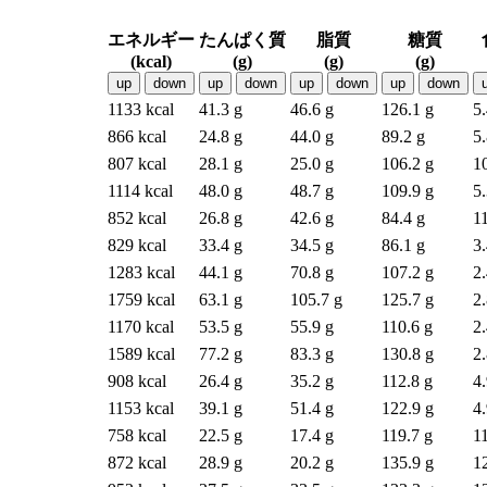
エネルギー
たんぱく質
脂質
糖質
(kcal)
(g)
(g)
(g)
up
down
up
down
up
down
up
down
1133 kcal
41.3 g
46.6 g
126.1 g
5.
866 kcal
24.8 g
44.0 g
89.2 g
5.
807 kcal
28.1 g
25.0 g
106.2 g
1
1114 kcal
48.0 g
48.7 g
109.9 g
5.
852 kcal
26.8 g
42.6 g
84.4 g
11
829 kcal
33.4 g
34.5 g
86.1 g
3.
1283 kcal
44.1 g
70.8 g
107.2 g
2.
1759 kcal
63.1 g
105.7 g
125.7 g
2.
1170 kcal
53.5 g
55.9 g
110.6 g
2.
1589 kcal
77.2 g
83.3 g
130.8 g
2.
908 kcal
26.4 g
35.2 g
112.8 g
4.
1153 kcal
39.1 g
51.4 g
122.9 g
4.
758 kcal
22.5 g
17.4 g
119.7 g
11
872 kcal
28.9 g
20.2 g
135.9 g
1