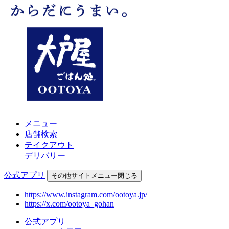
メニュー
店舗検索
テイクアウト
デリバリー
公式アプリ
その他
サイトメニュー
閉じる
https://www.instagram.com/ootoya.jp/
https://x.com/ootoya_gohan
公式アプリ