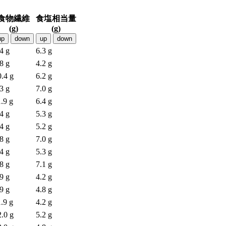
食物繊維
食塩相当量
(g)
(g)
up
down
up
down
4 g
6.3 g
8 g
4.2 g
0.4 g
6.2 g
3 g
7.0 g
.9 g
6.4 g
4 g
5.3 g
4 g
5.2 g
8 g
7.0 g
4 g
5.3 g
8 g
7.1 g
9 g
4.2 g
9 g
4.8 g
.9 g
4.2 g
2.0 g
5.2 g