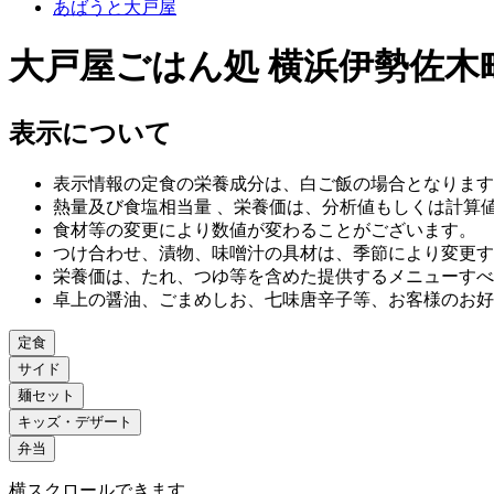
あばうと大戸屋
大戸屋ごはん処 横浜伊勢佐木
表示について
表示情報の定食の栄養成分は、白ご飯の場合となります
熱量及び食塩相当量 、栄養価は、分析値もしくは計算
食材等の変更により数値が変わることがございます。
つけ合わせ、漬物、味噌汁の具材は、季節により変更す
栄養価は、たれ、つゆ等を含めた提供するメニューすべ
卓上の醤油、ごまめしお、七味唐辛子等、お客様のお好
定食
サイド
麺セット
キッズ・デザート
弁当
横スクロールできます