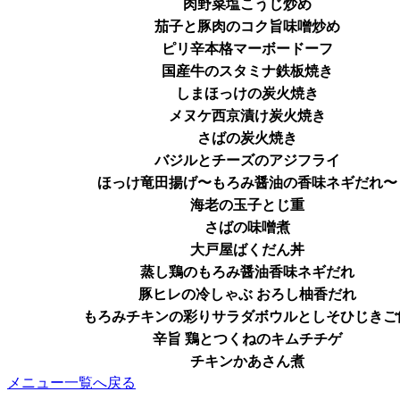
肉野菜塩こうじ炒め
茄子と豚肉のコク旨味噌炒め
ピリ辛本格マーボードーフ
国産牛のスタミナ鉄板焼き
しまほっけの炭火焼き
メヌケ西京漬け炭火焼き
さばの炭火焼き
バジルとチーズのアジフライ
ほっけ竜田揚げ〜もろみ醤油の香味ネギだれ〜
海老の玉子とじ重
さばの味噌煮
大戸屋ばくだん丼
蒸し鶏のもろみ醤油香味ネギだれ
豚ヒレの冷しゃぶ おろし柚香だれ
もろみチキンの彩りサラダボウルとしそひじきご
辛旨 鶏とつくねのキムチチゲ
チキンかあさん煮
メニュー一覧へ戻る