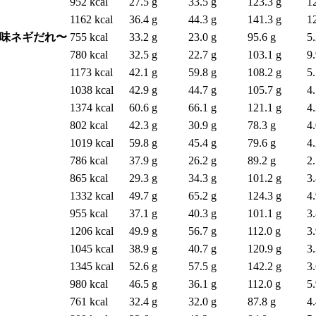
952 kcal
27.5 g
33.5 g
123.3 g
1
1162 kcal
36.4 g
44.3 g
141.3 g
1
香味ネギだれ〜
755 kcal
33.2 g
23.0 g
95.6 g
5.
780 kcal
32.5 g
22.7 g
103.1 g
9.
1173 kcal
42.1 g
59.8 g
108.2 g
5.
1038 kcal
42.9 g
44.7 g
105.7 g
4.
1374 kcal
60.6 g
66.1 g
121.1 g
4.
802 kcal
42.3 g
30.9 g
78.3 g
4.
1019 kcal
59.8 g
45.4 g
79.6 g
4.
786 kcal
37.9 g
26.2 g
89.2 g
2.
865 kcal
29.3 g
34.3 g
101.2 g
3.
1332 kcal
49.7 g
65.2 g
124.3 g
4.
955 kcal
37.1 g
40.3 g
101.1 g
3.
1206 kcal
49.9 g
56.7 g
112.0 g
3.
1045 kcal
38.9 g
40.7 g
120.9 g
3.
1345 kcal
52.6 g
57.5 g
142.2 g
3.
980 kcal
46.5 g
36.1 g
112.0 g
5.
761 kcal
32.4 g
32.0 g
87.8 g
4.