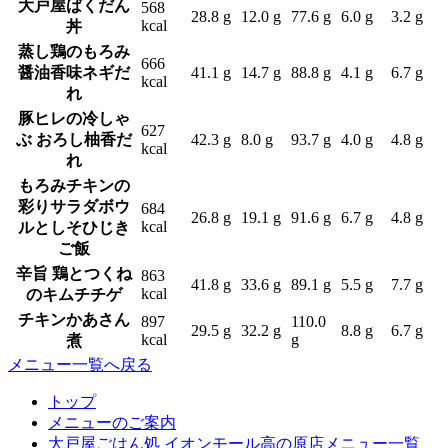
大戸屋ばくだん
568
28.8 g
12.0 g
77.6 g
6.0 g
3.2 g
kcal
丼
蒸し鶏のもろみ
666
醤油香味ネギだ
41.1 g
14.7 g
88.8 g
4.1 g
6.7 g
kcal
れ
豚ヒレの冷しゃ
627
ぶ おろし柚香だ
42.3 g
8.0 g
93.7 g
4.0 g
4.8 g
kcal
れ
もろみチキンの
彩りサラダボウ
684
26.8 g
19.1 g
91.6 g
6.7 g
4.8 g
kcal
ルとしそひじき
ご飯
辛旨 鶏とつくね
863
41.8 g
33.6 g
89.1 g
5.5 g
7.7 g
kcal
のキムチチゲ
チキンかあさん
897
110.0
29.5 g
32.2 g
8.8 g
6.7 g
kcal
g
煮
メニュー一覧へ戻る
トップ
メニューのご案内
大戸屋ごはん処 イオンモール高の原店メニュー一覧