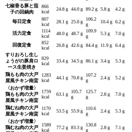
七椒香る豚と茄
866
24.8 g
44.0 g
89.2 g
5.8 g
4.2 g
kcal
子の回鍋肉
807
106.2
毎日定食
28.1 g
25.0 g
10.4 g
6.2 g
kcal
g
1114
109.9
活力定食
48.0 g
48.7 g
5.3 g
7.0 g
kcal
g
852
回復定食
26.8 g
42.6 g
84.4 g
11.9 g
6.4 g
kcal
すりおろし生し
829
ょうがの豚肩ロ
33.4 g
34.5 g
86.1 g
3.4 g
5.3 g
kcal
ース生姜焼き
鶏もも肉の大戸
1283
107.2
44.1 g
70.8 g
2.4 g
5.2 g
kcal
g
屋風チキン南蛮
〈おかず増量〉
1759
105.7
125.7
鶏もも肉の大戸
63.1 g
2.8 g
7.0 g
kcal
g
g
屋風チキン南蛮
鶏むね肉の大戸
1170
110.6
53.5 g
55.9 g
2.4 g
5.3 g
kcal
g
屋風チキン南蛮
〈おかず増量〉
1589
130.8
鶏むね肉の大戸
77.2 g
83.3 g
2.8 g
7.1 g
kcal
g