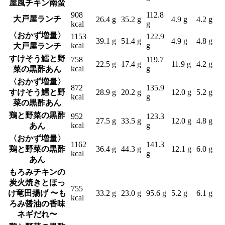
屋風チキン南蛮
908
112.8
大戸屋ランチ
26.4 g
35.2 g
4.9 g
4.2 g
kcal
g
〈おかず増量〉
1153
122.9
39.1 g
51.4 g
4.9 g
4.8 g
kcal
g
大戸屋ランチ
すけそう鱈と野
758
119.7
22.5 g
17.4 g
11.9 g
4.2 g
kcal
g
菜の黒酢あん
〈おかず増量〉
872
135.9
すけそう鱈と野
28.9 g
20.2 g
12.0 g
5.2 g
kcal
g
菜の黒酢あん
鶏と野菜の黒酢
952
123.3
27.5 g
33.5 g
12.0 g
4.8 g
kcal
g
あん
〈おかず増量〉
1162
141.3
鶏と野菜の黒酢
36.4 g
44.3 g
12.1 g
6.0 g
kcal
g
あん
もろみチキンの
炭火焼きとほっ
755
け竜田揚げ 〜も
33.2 g
23.0 g
95.6 g
5.2 g
6.1 g
kcal
ろみ醤油の香味
ネギだれ〜