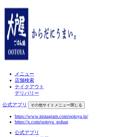
メニュー
店舗検索
テイクアウト
デリバリー
公式アプリ
その他
サイトメニュー
閉じる
https://www.instagram.com/ootoya.jp/
https://x.com/ootoya_gohan
公式アプリ