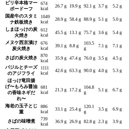
ピリ辛本格マー
674
26.7 g
19.9 g
92.1 g
3.7 g
5.2 g
kcal
ボードーフ
国産牛のスタミ
1049
28.9 g
58.4 g
88.9 g
5.1 g
5.0 g
kcal
ナ鉄板焼き
しまほっけの炭
612
45.5 g
13.1 g
75.7 g
3.6 g
5.4 g
kcal
火焼き
メヌケ西京漬け
676
103.5
39.1 g
8.8 g
7.1 g
7.1 g
kcal
g
炭火焼き
870
さばの炭火焼き
35.9 g
47.4 g
76.0 g
3.5 g
4.5 g
kcal
バジルとチーズ
1111
42.6 g
63.3 g
90.0 g
4.0 g
5.3 g
kcal
のアジフライ
ほっけ竜田揚
げ〜もろみ醤油
681
104.8
21.3 g
17.2 g
5.1 g
6.7 g
kcal
g
の香味ネギだ
れ〜
海老の玉子とじ
886
120.1
33.1 g
25.4 g
3.5 g
6.9 g
kcal
g
重
739
さばの味噌煮
36.9 g
26.9 g
82.8 g
2.3 g
3.9 g
kcal