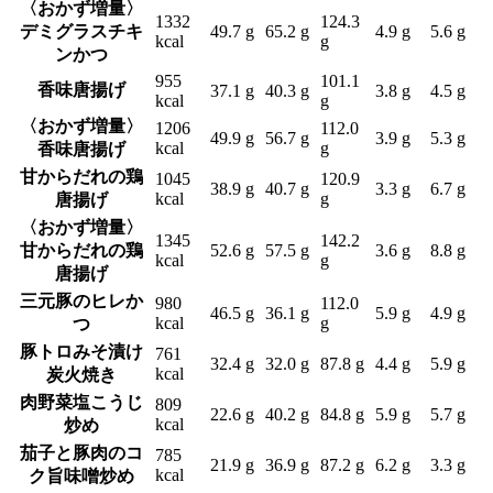
〈おかず増量〉
1332
124.3
デミグラスチキ
49.7 g
65.2 g
4.9 g
5.6 g
kcal
g
ンかつ
955
101.1
香味唐揚げ
37.1 g
40.3 g
3.8 g
4.5 g
kcal
g
〈おかず増量〉
1206
112.0
49.9 g
56.7 g
3.9 g
5.3 g
kcal
g
香味唐揚げ
甘からだれの鶏
1045
120.9
38.9 g
40.7 g
3.3 g
6.7 g
kcal
g
唐揚げ
〈おかず増量〉
1345
142.2
甘からだれの鶏
52.6 g
57.5 g
3.6 g
8.8 g
kcal
g
唐揚げ
三元豚のヒレか
980
112.0
46.5 g
36.1 g
5.9 g
4.9 g
kcal
g
つ
豚トロみそ漬け
761
32.4 g
32.0 g
87.8 g
4.4 g
5.9 g
kcal
炭火焼き
肉野菜塩こうじ
809
22.6 g
40.2 g
84.8 g
5.9 g
5.7 g
kcal
炒め
茄子と豚肉のコ
785
21.9 g
36.9 g
87.2 g
6.2 g
3.3 g
kcal
ク旨味噌炒め