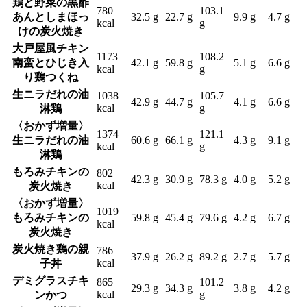
鶏と野菜の黒酢
780
103.1
あんとしまほっ
32.5 g
22.7 g
9.9 g
4.7 g
kcal
g
けの炭火焼き
大戸屋風チキン
1173
108.2
南蛮とひじき入
42.1 g
59.8 g
5.1 g
6.6 g
kcal
g
り鶏つくね
生ニラだれの油
1038
105.7
42.9 g
44.7 g
4.1 g
6.6 g
kcal
g
淋鶏
〈おかず増量〉
1374
121.1
生ニラだれの油
60.6 g
66.1 g
4.3 g
9.1 g
kcal
g
淋鶏
もろみチキンの
802
42.3 g
30.9 g
78.3 g
4.0 g
5.2 g
kcal
炭火焼き
〈おかず増量〉
1019
もろみチキンの
59.8 g
45.4 g
79.6 g
4.2 g
6.7 g
kcal
炭火焼き
炭火焼き鶏の親
786
37.9 g
26.2 g
89.2 g
2.7 g
5.7 g
kcal
子丼
デミグラスチキ
865
101.2
29.3 g
34.3 g
3.8 g
4.2 g
kcal
g
ンかつ