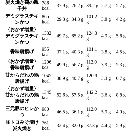
炭火焼き鶏の親
786
37.9 g
26.2 g
89.2 g
2.7 g
5.7 g
kcal
子丼
デミグラスチキ
865
101.2
29.3 g
34.3 g
3.8 g
4.2 g
kcal
g
ンかつ
〈おかず増量〉
1332
124.3
デミグラスチキ
49.7 g
65.2 g
4.9 g
5.6 g
kcal
g
ンかつ
955
101.1
香味唐揚げ
37.1 g
40.3 g
3.8 g
4.5 g
kcal
g
〈おかず増量〉
1206
112.0
49.9 g
56.7 g
3.9 g
5.3 g
kcal
g
香味唐揚げ
甘からだれの鶏
1045
120.9
38.9 g
40.7 g
3.3 g
6.7 g
kcal
g
唐揚げ
〈おかず増量〉
1345
142.2
甘からだれの鶏
52.6 g
57.5 g
3.6 g
8.8 g
kcal
g
唐揚げ
三元豚のヒレか
980
112.0
46.5 g
36.1 g
5.9 g
4.9 g
kcal
g
つ
豚トロみそ漬け
761
32.4 g
32.0 g
87.8 g
4.4 g
5.9 g
kcal
炭火焼き