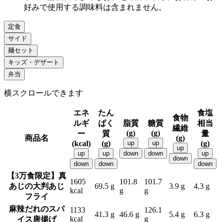
好みで使用する調味料は含まれません。
定食
サイド
麺セット
キッズ・デザート
弁当
横スクロールできます
エネ
たん
食塩
食物
ルギ
ぱく
脂質
糖質
相当
繊維
(g)
(g)
ー
質
量
商品名
(g)
(kcal)
(g)
up
up
(g)
up
up
up
down
down
up
down
down
down
down
【3万食限定】真
1605
101.8
101.7
あじの大判あじ
69.5 g
3.9 g
4.3 g
kcal
g
g
フライ
麻辣だれのスパ
1133
126.1
41.3 g
46.6 g
5.4 g
6.3 g
kcal
g
イス唐揚げ