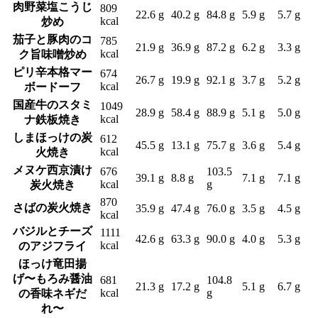
肉野菜塩こうじ
809
22.6 g
40.2 g
84.8 g
5.9 g
5.7 g
kcal
炒め
茄子と豚肉のコ
785
21.9 g
36.9 g
87.2 g
6.2 g
3.3 g
kcal
ク旨味噌炒め
ピリ辛本格マー
674
26.7 g
19.9 g
92.1 g
3.7 g
5.2 g
kcal
ボードーフ
国産牛のスタミ
1049
28.9 g
58.4 g
88.9 g
5.1 g
5.0 g
kcal
ナ鉄板焼き
しまほっけの炭
612
45.5 g
13.1 g
75.7 g
3.6 g
5.4 g
kcal
火焼き
メヌケ西京漬け
676
103.5
39.1 g
8.8 g
7.1 g
7.1 g
kcal
g
炭火焼き
870
さばの炭火焼き
35.9 g
47.4 g
76.0 g
3.5 g
4.5 g
kcal
バジルとチーズ
1111
42.6 g
63.3 g
90.0 g
4.0 g
5.3 g
kcal
のアジフライ
ほっけ竜田揚
げ〜もろみ醤油
681
104.8
21.3 g
17.2 g
5.1 g
6.7 g
kcal
g
の香味ネギだ
れ〜