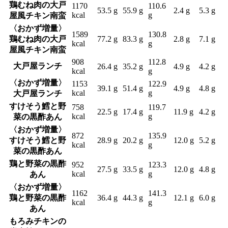
鶏むね肉の大戸
1170
110.6
53.5 g
55.9 g
2.4 g
5.3 g
kcal
g
屋風チキン南蛮
〈おかず増量〉
1589
130.8
鶏むね肉の大戸
77.2 g
83.3 g
2.8 g
7.1 g
kcal
g
屋風チキン南蛮
908
112.8
大戸屋ランチ
26.4 g
35.2 g
4.9 g
4.2 g
kcal
g
〈おかず増量〉
1153
122.9
39.1 g
51.4 g
4.9 g
4.8 g
kcal
g
大戸屋ランチ
すけそう鱈と野
758
119.7
22.5 g
17.4 g
11.9 g
4.2 g
kcal
g
菜の黒酢あん
〈おかず増量〉
872
135.9
すけそう鱈と野
28.9 g
20.2 g
12.0 g
5.2 g
kcal
g
菜の黒酢あん
鶏と野菜の黒酢
952
123.3
27.5 g
33.5 g
12.0 g
4.8 g
kcal
g
あん
〈おかず増量〉
1162
141.3
鶏と野菜の黒酢
36.4 g
44.3 g
12.1 g
6.0 g
kcal
g
あん
もろみチキンの