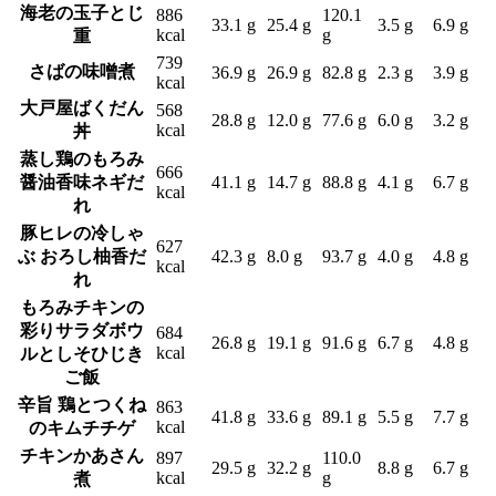
海老の玉子とじ
886
120.1
33.1 g
25.4 g
3.5 g
6.9 g
kcal
g
重
739
さばの味噌煮
36.9 g
26.9 g
82.8 g
2.3 g
3.9 g
kcal
大戸屋ばくだん
568
28.8 g
12.0 g
77.6 g
6.0 g
3.2 g
kcal
丼
蒸し鶏のもろみ
666
醤油香味ネギだ
41.1 g
14.7 g
88.8 g
4.1 g
6.7 g
kcal
れ
豚ヒレの冷しゃ
627
ぶ おろし柚香だ
42.3 g
8.0 g
93.7 g
4.0 g
4.8 g
kcal
れ
もろみチキンの
彩りサラダボウ
684
26.8 g
19.1 g
91.6 g
6.7 g
4.8 g
kcal
ルとしそひじき
ご飯
辛旨 鶏とつくね
863
41.8 g
33.6 g
89.1 g
5.5 g
7.7 g
kcal
のキムチチゲ
チキンかあさん
897
110.0
29.5 g
32.2 g
8.8 g
6.7 g
kcal
g
煮