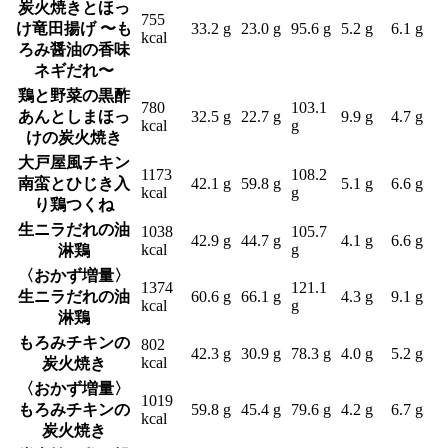
炭火焼きとほっ
755
け竜田揚げ 〜も
33.2 g
23.0 g
95.6 g
5.2 g
6.1 g
kcal
ろみ醤油の香味
ネギだれ〜
鶏と野菜の黒酢
780
103.1
あんとしまほっ
32.5 g
22.7 g
9.9 g
4.7 g
kcal
g
けの炭火焼き
大戸屋風チキン
1173
108.2
南蛮とひじき入
42.1 g
59.8 g
5.1 g
6.6 g
kcal
g
り鶏つくね
生ニラだれの油
1038
105.7
42.9 g
44.7 g
4.1 g
6.6 g
kcal
g
淋鶏
〈おかず増量〉
1374
121.1
生ニラだれの油
60.6 g
66.1 g
4.3 g
9.1 g
kcal
g
淋鶏
もろみチキンの
802
42.3 g
30.9 g
78.3 g
4.0 g
5.2 g
kcal
炭火焼き
〈おかず増量〉
1019
もろみチキンの
59.8 g
45.4 g
79.6 g
4.2 g
6.7 g
kcal
炭火焼き