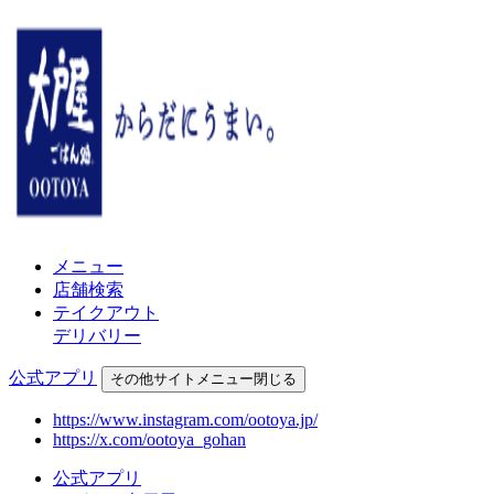
メニュー
店舗検索
テイクアウト
デリバリー
公式アプリ
その他
サイトメニュー
閉じる
https://www.instagram.com/ootoya.jp/
https://x.com/ootoya_gohan
公式アプリ