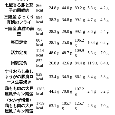
七椒香る豚と茄
866
24.8 g
44.0 g
89.2 g
5.8 g
4.2 g
kcal
子の回鍋肉
三陸産 さっくり
894
38.3 g
34.8 g
99.1 g
4.7 g
4.5 g
kcal
真鱈のフライ
三陸産 真鱈の南
798
28.3 g
29.0 g
99.1 g
3.6 g
5.4 g
kcal
蛮
807
106.2
毎日定食
28.1 g
25.0 g
10.4 g
6.2 g
kcal
g
1114
109.9
活力定食
48.0 g
48.7 g
5.3 g
7.0 g
kcal
g
852
回復定食
26.8 g
42.6 g
84.4 g
11.9 g
6.4 g
kcal
すりおろし生し
829
ょうがの豚肩ロ
33.4 g
34.5 g
86.1 g
3.4 g
5.3 g
kcal
ース生姜焼き
鶏もも肉の大戸
1283
107.2
44.1 g
70.8 g
2.4 g
5.2 g
kcal
g
屋風チキン南蛮
〈おかず増量〉
1759
105.7
125.7
鶏もも肉の大戸
63.1 g
2.8 g
7.0 g
kcal
g
g
屋風チキン南蛮