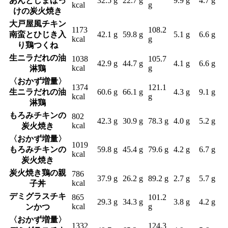
あんとしまほっ
32.5 g
22.7 g
9.9 g
4.7 g
kcal
g
けの炭火焼き
大戸屋風チキン
1173
108.2
南蛮とひじき入
42.1 g
59.8 g
5.1 g
6.6 g
kcal
g
り鶏つくね
生ニラだれの油
1038
105.7
42.9 g
44.7 g
4.1 g
6.6 g
kcal
g
淋鶏
〈おかず増量〉
1374
121.1
生ニラだれの油
60.6 g
66.1 g
4.3 g
9.1 g
kcal
g
淋鶏
もろみチキンの
802
42.3 g
30.9 g
78.3 g
4.0 g
5.2 g
kcal
炭火焼き
〈おかず増量〉
1019
もろみチキンの
59.8 g
45.4 g
79.6 g
4.2 g
6.7 g
kcal
炭火焼き
炭火焼き鶏の親
786
37.9 g
26.2 g
89.2 g
2.7 g
5.7 g
kcal
子丼
デミグラスチキ
865
101.2
29.3 g
34.3 g
3.8 g
4.2 g
kcal
g
ンかつ
〈おかず増量〉
1332
124.3