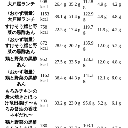
908
112.8
大戸屋ランチ
26.4 g
35.2 g
4.9 g
4.2 g
kcal
g
〈おかず増量〉
1153
122.9
39.1 g
51.4 g
4.9 g
4.8 g
kcal
g
大戸屋ランチ
すけそう鱈と野
758
119.7
22.5 g
17.4 g
11.9 g
4.2 g
kcal
g
菜の黒酢あん
〈おかず増量〉
872
135.9
すけそう鱈と野
28.9 g
20.2 g
12.0 g
5.2 g
kcal
g
菜の黒酢あん
鶏と野菜の黒酢
952
123.3
27.5 g
33.5 g
12.0 g
4.8 g
kcal
g
あん
〈おかず増量〉
1162
141.3
鶏と野菜の黒酢
36.4 g
44.3 g
12.1 g
6.0 g
kcal
g
あん
もろみチキンの
炭火焼きとほっ
755
け竜田揚げ 〜も
33.2 g
23.0 g
95.6 g
5.2 g
6.1 g
kcal
ろみ醤油の香味
ネギだれ〜
鶏と野菜の黒酢
780
103.1