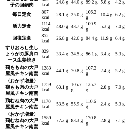
24.8 g
44.0 g
89.2 g
5.8 g
4.2 g
kcal
子の回鍋肉
807
106.2
毎日定食
28.1 g
25.0 g
10.4 g
6.2 g
kcal
g
1114
109.9
活力定食
48.0 g
48.7 g
5.3 g
7.0 g
kcal
g
852
回復定食
26.8 g
42.6 g
84.4 g
11.9 g
6.4 g
kcal
すりおろし生し
829
ょうがの豚肩ロ
33.4 g
34.5 g
86.1 g
3.4 g
5.3 g
kcal
ース生姜焼き
鶏もも肉の大戸
1283
107.2
44.1 g
70.8 g
2.4 g
5.2 g
kcal
g
屋風チキン南蛮
〈おかず増量〉
1759
105.7
125.7
鶏もも肉の大戸
63.1 g
2.8 g
7.0 g
kcal
g
g
屋風チキン南蛮
鶏むね肉の大戸
1170
110.6
53.5 g
55.9 g
2.4 g
5.3 g
kcal
g
屋風チキン南蛮
〈おかず増量〉
1589
130.8
鶏むね肉の大戸
77.2 g
83.3 g
2.8 g
7.1 g
kcal
g
屋風チキン南蛮