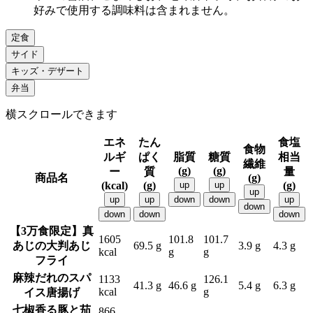
好みで使用する調味料は含まれません。
定食
サイド
キッズ・デザート
弁当
横スクロールできます
エネ
たん
食塩
食物
ルギ
ぱく
脂質
糖質
相当
繊維
(g)
(g)
ー
質
量
商品名
(g)
(kcal)
(g)
up
up
(g)
up
up
up
down
down
up
down
down
down
down
【3万食限定】真
1605
101.8
101.7
あじの大判あじ
69.5 g
3.9 g
4.3 g
kcal
g
g
フライ
麻辣だれのスパ
1133
126.1
41.3 g
46.6 g
5.4 g
6.3 g
kcal
g
イス唐揚げ
七椒香る豚と茄
866