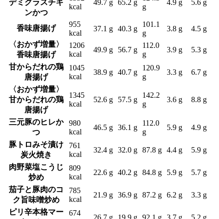
デミグラスチキ
49.7 g
65.2 g
4.9 g
5.6 g
kcal
g
ンかつ
955
101.1
香味唐揚げ
37.1 g
40.3 g
3.8 g
4.5 g
kcal
g
〈おかず増量〉
1206
112.0
49.9 g
56.7 g
3.9 g
5.3 g
kcal
g
香味唐揚げ
甘からだれの鶏
1045
120.9
38.9 g
40.7 g
3.3 g
6.7 g
kcal
g
唐揚げ
〈おかず増量〉
1345
142.2
甘からだれの鶏
52.6 g
57.5 g
3.6 g
8.8 g
kcal
g
唐揚げ
三元豚のヒレか
980
112.0
46.5 g
36.1 g
5.9 g
4.9 g
kcal
g
つ
豚トロみそ漬け
761
32.4 g
32.0 g
87.8 g
4.4 g
5.9 g
kcal
炭火焼き
肉野菜塩こうじ
809
22.6 g
40.2 g
84.8 g
5.9 g
5.7 g
kcal
炒め
茄子と豚肉のコ
785
21.9 g
36.9 g
87.2 g
6.2 g
3.3 g
kcal
ク旨味噌炒め
ピリ辛本格マー
674
26.7 g
19.9 g
92.1 g
3.7 g
5.2 g