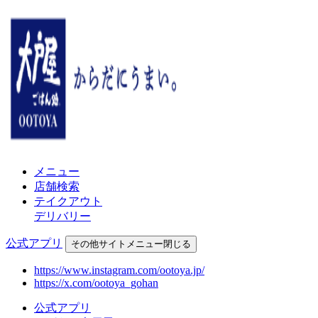
メニュー
店舗検索
テイクアウト
デリバリー
公式アプリ
その他
サイトメニュー
閉じる
https://www.instagram.com/ootoya.jp/
https://x.com/ootoya_gohan
公式アプリ