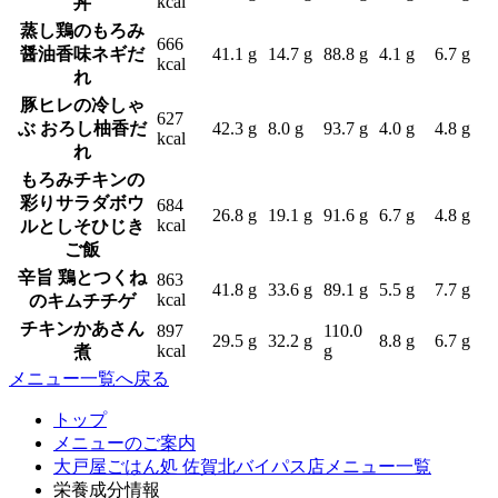
kcal
丼
蒸し鶏のもろみ
666
醤油香味ネギだ
41.1 g
14.7 g
88.8 g
4.1 g
6.7 g
kcal
れ
豚ヒレの冷しゃ
627
ぶ おろし柚香だ
42.3 g
8.0 g
93.7 g
4.0 g
4.8 g
kcal
れ
もろみチキンの
彩りサラダボウ
684
26.8 g
19.1 g
91.6 g
6.7 g
4.8 g
kcal
ルとしそひじき
ご飯
辛旨 鶏とつくね
863
41.8 g
33.6 g
89.1 g
5.5 g
7.7 g
kcal
のキムチチゲ
チキンかあさん
897
110.0
29.5 g
32.2 g
8.8 g
6.7 g
kcal
g
煮
メニュー一覧へ戻る
トップ
メニューのご案内
大戸屋ごはん処 佐賀北バイパス店メニュー一覧
栄養成分情報