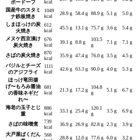
kcal
ボードーフ
国産牛のスタミ
1049
28.9 g
58.4 g
88.9 g
5.1 g
5.0 g
kcal
ナ鉄板焼き
しまほっけの炭
612
45.5 g
13.1 g
75.7 g
3.6 g
5.4 g
kcal
火焼き
メヌケ西京漬け
676
103.5
39.1 g
8.8 g
7.1 g
7.1 g
kcal
g
炭火焼き
870
さばの炭火焼き
35.9 g
47.4 g
76.0 g
3.5 g
4.5 g
kcal
バジルとチーズ
1111
42.6 g
63.3 g
90.0 g
4.0 g
5.3 g
kcal
のアジフライ
ほっけ竜田揚
げ〜もろみ醤油
681
104.8
21.3 g
17.2 g
5.1 g
6.7 g
kcal
g
の香味ネギだ
れ〜
海老の玉子とじ
886
120.1
33.1 g
25.4 g
3.5 g
6.9 g
kcal
g
重
739
さばの味噌煮
36.9 g
26.9 g
82.8 g
2.3 g
3.9 g
kcal
大戸屋ばくだん
568
28.8 g
12.0 g
77.6 g
6.0 g
3.2 g