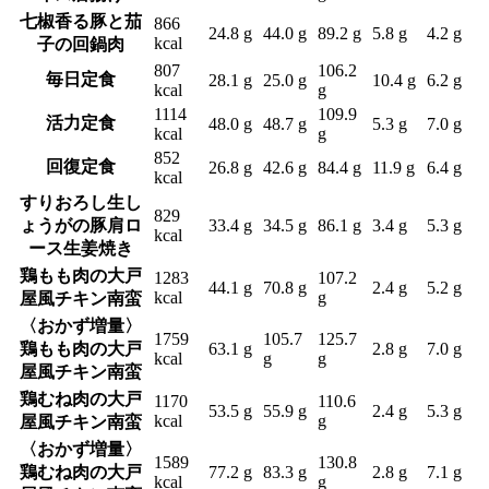
七椒香る豚と茄
866
24.8 g
44.0 g
89.2 g
5.8 g
4.2 g
kcal
子の回鍋肉
807
106.2
毎日定食
28.1 g
25.0 g
10.4 g
6.2 g
kcal
g
1114
109.9
活力定食
48.0 g
48.7 g
5.3 g
7.0 g
kcal
g
852
回復定食
26.8 g
42.6 g
84.4 g
11.9 g
6.4 g
kcal
すりおろし生し
829
ょうがの豚肩ロ
33.4 g
34.5 g
86.1 g
3.4 g
5.3 g
kcal
ース生姜焼き
鶏もも肉の大戸
1283
107.2
44.1 g
70.8 g
2.4 g
5.2 g
kcal
g
屋風チキン南蛮
〈おかず増量〉
1759
105.7
125.7
鶏もも肉の大戸
63.1 g
2.8 g
7.0 g
kcal
g
g
屋風チキン南蛮
鶏むね肉の大戸
1170
110.6
53.5 g
55.9 g
2.4 g
5.3 g
kcal
g
屋風チキン南蛮
〈おかず増量〉
1589
130.8
鶏むね肉の大戸
77.2 g
83.3 g
2.8 g
7.1 g
kcal
g