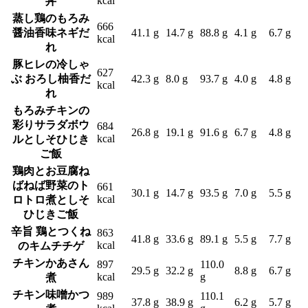
kcal
丼
蒸し鶏のもろみ
666
醤油香味ネギだ
41.1 g
14.7 g
88.8 g
4.1 g
6.7 g
kcal
れ
豚ヒレの冷しゃ
627
ぶ おろし柚香だ
42.3 g
8.0 g
93.7 g
4.0 g
4.8 g
kcal
れ
もろみチキンの
彩りサラダボウ
684
26.8 g
19.1 g
91.6 g
6.7 g
4.8 g
kcal
ルとしそひじき
ご飯
鶏肉とお豆腐ね
ばねば野菜のト
661
30.1 g
14.7 g
93.5 g
7.0 g
5.5 g
kcal
ロトロ煮としそ
ひじきご飯
辛旨 鶏とつくね
863
41.8 g
33.6 g
89.1 g
5.5 g
7.7 g
kcal
のキムチチゲ
チキンかあさん
897
110.0
29.5 g
32.2 g
8.8 g
6.7 g
kcal
g
煮
チキン味噌かつ
989
110.1
37.8 g
38.9 g
6.2 g
5.7 g