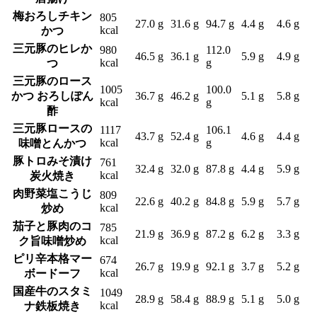
梅おろしチキン
805
27.0 g
31.6 g
94.7 g
4.4 g
4.6 g
kcal
かつ
三元豚のヒレか
980
112.0
46.5 g
36.1 g
5.9 g
4.9 g
kcal
g
つ
三元豚のロース
1005
100.0
かつ おろしぽん
36.7 g
46.2 g
5.1 g
5.8 g
kcal
g
酢
三元豚ロースの
1117
106.1
43.7 g
52.4 g
4.6 g
4.4 g
kcal
g
味噌とんかつ
豚トロみそ漬け
761
32.4 g
32.0 g
87.8 g
4.4 g
5.9 g
kcal
炭火焼き
肉野菜塩こうじ
809
22.6 g
40.2 g
84.8 g
5.9 g
5.7 g
kcal
炒め
茄子と豚肉のコ
785
21.9 g
36.9 g
87.2 g
6.2 g
3.3 g
kcal
ク旨味噌炒め
ピリ辛本格マー
674
26.7 g
19.9 g
92.1 g
3.7 g
5.2 g
kcal
ボードーフ
国産牛のスタミ
1049
28.9 g
58.4 g
88.9 g
5.1 g
5.0 g
kcal
ナ鉄板焼き