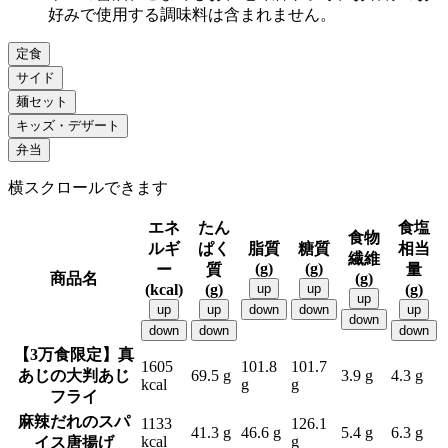
好みで使用する調味料は含まれません。
定食
サイド
麺セット
キッズ・デザート
弁当
横スクロールできます
エネ
たん
食塩
食物
ルギ
ぱく
脂質
糖質
相当
繊維
(g)
(g)
ー
質
量
商品名
(g)
(kcal)
(g)
up
up
(g)
up
up
up
down
down
up
down
down
down
down
【3万食限定】真
1605
101.8
101.7
あじの大判あじ
69.5 g
3.9 g
4.3 g
kcal
g
g
フライ
麻辣だれのスパ
1133
126.1
41.3 g
46.6 g
5.4 g
6.3 g
kcal
g
イス唐揚げ