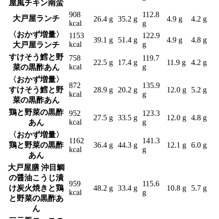
屋風チキン南蛮
908
112.8
大戸屋ランチ
26.4 g
35.2 g
4.9 g
4.2 g
kcal
g
〈おかず増量〉
1153
122.9
39.1 g
51.4 g
4.9 g
4.8 g
kcal
g
大戸屋ランチ
すけそう鱈と野
758
119.7
22.5 g
17.4 g
11.9 g
4.2 g
kcal
g
菜の黒酢あん
〈おかず増量〉
872
135.9
すけそう鱈と野
28.9 g
20.2 g
12.0 g
5.2 g
kcal
g
菜の黒酢あん
鶏と野菜の黒酢
952
123.3
27.5 g
33.5 g
12.0 g
4.8 g
kcal
g
あん
〈おかず増量〉
1162
141.3
鶏と野菜の黒酢
36.4 g
44.3 g
12.1 g
6.0 g
kcal
g
あん
大戸屋膳 沖目鯛
の醤油こうじ漬
959
115.6
け炭火焼きと鶏
48.2 g
33.4 g
10.8 g
5.7 g
kcal
g
と野菜の黒酢あ
ん