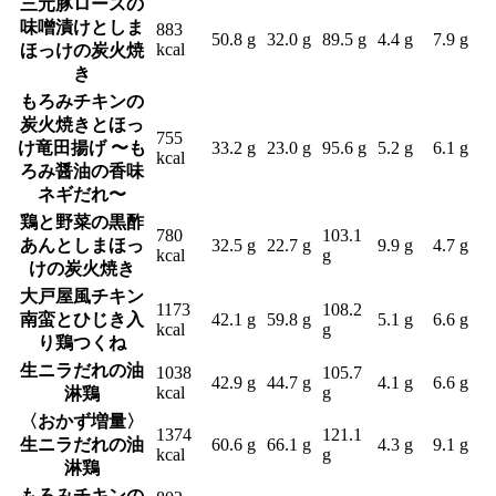
三元豚ロースの
味噌漬けとしま
883
50.8 g
32.0 g
89.5 g
4.4 g
7.9 g
kcal
ほっけの炭火焼
き
もろみチキンの
炭火焼きとほっ
755
け竜田揚げ 〜も
33.2 g
23.0 g
95.6 g
5.2 g
6.1 g
kcal
ろみ醤油の香味
ネギだれ〜
鶏と野菜の黒酢
780
103.1
あんとしまほっ
32.5 g
22.7 g
9.9 g
4.7 g
kcal
g
けの炭火焼き
大戸屋風チキン
1173
108.2
南蛮とひじき入
42.1 g
59.8 g
5.1 g
6.6 g
kcal
g
り鶏つくね
生ニラだれの油
1038
105.7
42.9 g
44.7 g
4.1 g
6.6 g
kcal
g
淋鶏
〈おかず増量〉
1374
121.1
生ニラだれの油
60.6 g
66.1 g
4.3 g
9.1 g
kcal
g
淋鶏
もろみチキンの