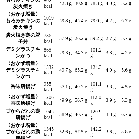
802
42.3 g
30.9 g
78.3 g
4.0 g
5.2 g
kcal
炭火焼き
〈おかず増量〉
1019
もろみチキンの
59.8 g
45.4 g
79.6 g
4.2 g
6.7 g
kcal
炭火焼き
炭火焼き鶏の親
786
37.9 g
26.2 g
89.2 g
2.7 g
5.7 g
kcal
子丼
デミグラスチキ
865
101.2
29.3 g
34.3 g
3.8 g
4.2 g
kcal
g
ンかつ
〈おかず増量〉
1332
124.3
デミグラスチキ
49.7 g
65.2 g
4.9 g
5.6 g
kcal
g
ンかつ
955
101.1
香味唐揚げ
37.1 g
40.3 g
3.8 g
4.5 g
kcal
g
〈おかず増量〉
1206
112.0
49.9 g
56.7 g
3.9 g
5.3 g
kcal
g
香味唐揚げ
甘からだれの鶏
1045
120.9
38.9 g
40.7 g
3.3 g
6.7 g
kcal
g
唐揚げ
〈おかず増量〉
1345
142.2
甘からだれの鶏
52.6 g
57.5 g
3.6 g
8.8 g
kcal
g
唐揚げ