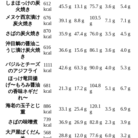
しまほっけの炭
612
45.5 g
13.1 g
75.7 g
3.6 g
5.4 g
kcal
火焼き
メヌケ西京漬け
676
103.5
39.1 g
8.8 g
7.1 g
7.1 g
kcal
g
炭火焼き
870
さばの炭火焼き
35.9 g
47.4 g
76.0 g
3.5 g
4.5 g
kcal
沖目鯛の醤油こ
616
うじ漬け炭火焼
36.6 g
15.6 g
86.1 g
3.6 g
4.0 g
kcal
き
バジルとチーズ
1111
42.6 g
63.3 g
90.0 g
4.0 g
5.3 g
kcal
のアジフライ
ほっけ竜田揚
げ〜もろみ醤油
681
104.8
21.3 g
17.2 g
5.1 g
6.7 g
kcal
g
の香味ネギだ
れ〜
海老の玉子とじ
886
120.1
33.1 g
25.4 g
3.5 g
6.9 g
kcal
g
重
739
さばの味噌煮
36.9 g
26.9 g
82.8 g
2.3 g
3.9 g
kcal
大戸屋ばくだん
568
28.8 g
12.0 g
77.6 g
6.0 g
3.2 g