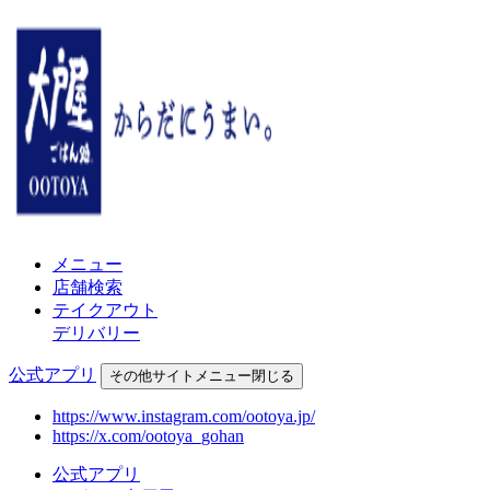
メニュー
店舗検索
テイクアウト
デリバリー
公式アプリ
その他
サイトメニュー
閉じる
https://www.instagram.com/ootoya.jp/
https://x.com/ootoya_gohan
公式アプリ