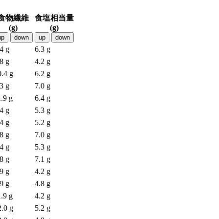
食物繊維
食塩相当量
(g)
(g)
up
down
up
down
4 g
6.3 g
8 g
4.2 g
0.4 g
6.2 g
3 g
7.0 g
.9 g
6.4 g
4 g
5.3 g
4 g
5.2 g
8 g
7.0 g
4 g
5.3 g
8 g
7.1 g
9 g
4.2 g
9 g
4.8 g
.9 g
4.2 g
2.0 g
5.2 g