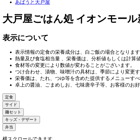
あばうと大戸屋
大戸屋ごはん処 イオンモール
表示について
表示情報の定食の栄養成分は、白ご飯の場合となります
熱量及び食塩相当量 、栄養価は、分析値もしくは計算
食材等の変更により数値が変わることがございます。
つけ合わせ、漬物、味噌汁の具材は、季節により変更す
栄養価は、たれ、つゆ等を含めた提供するメニューすべ
卓上の醤油、ごまめしお、七味唐辛子等、お客様のお好
定食
サイド
麺セット
キッズ・デザート
弁当
横スクロールできます