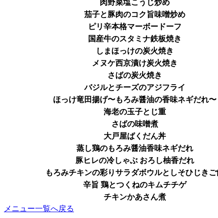
肉野菜塩こうじ炒め
茄子と豚肉のコク旨味噌炒め
ピリ辛本格マーボードーフ
国産牛のスタミナ鉄板焼き
しまほっけの炭火焼き
メヌケ西京漬け炭火焼き
さばの炭火焼き
バジルとチーズのアジフライ
ほっけ竜田揚げ〜もろみ醤油の香味ネギだれ〜
海老の玉子とじ重
さばの味噌煮
大戸屋ばくだん丼
蒸し鶏のもろみ醤油香味ネギだれ
豚ヒレの冷しゃぶ おろし柚香だれ
もろみチキンの彩りサラダボウルとしそひじきご
辛旨 鶏とつくねのキムチチゲ
チキンかあさん煮
メニュー一覧へ戻る