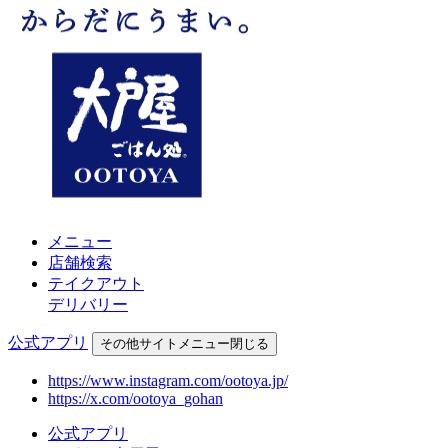
メニュー
店舗検索
テイクアウト
デリバリー
公式アプリ
その他
サイトメニュー
閉じる
https://www.instagram.com/ootoya.jp/
https://x.com/ootoya_gohan
公式アプリ