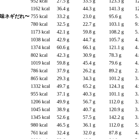
952 kcal
27.5 g
33.5 g
123.3 g
1
1162 kcal
36.4 g
44.3 g
141.3 g
1
香味ネギだれ〜
755 kcal
33.2 g
23.0 g
95.6 g
5.
780 kcal
32.5 g
22.7 g
103.1 g
9.
1173 kcal
42.1 g
59.8 g
108.2 g
5.
1038 kcal
42.9 g
44.7 g
105.7 g
4.
1374 kcal
60.6 g
66.1 g
121.1 g
4.
802 kcal
42.3 g
30.9 g
78.3 g
4.
1019 kcal
59.8 g
45.4 g
79.6 g
4.
786 kcal
37.9 g
26.2 g
89.2 g
2.
865 kcal
29.3 g
34.3 g
101.2 g
3.
1332 kcal
49.7 g
65.2 g
124.3 g
4.
955 kcal
37.1 g
40.3 g
101.1 g
3.
1206 kcal
49.9 g
56.7 g
112.0 g
3.
1045 kcal
38.9 g
40.7 g
120.9 g
3.
1345 kcal
52.6 g
57.5 g
142.2 g
3.
980 kcal
46.5 g
36.1 g
112.0 g
5.
761 kcal
32.4 g
32.0 g
87.8 g
4.