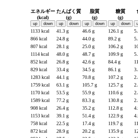
エネルギー
たんぱく質
脂質
糖質
(kcal)
(g)
(g)
(g)
up
down
up
down
up
down
up
down
1133 kcal
41.3 g
46.6 g
126.1 g
5.
866 kcal
24.8 g
44.0 g
89.2 g
5.
807 kcal
28.1 g
25.0 g
106.2 g
1
1114 kcal
48.0 g
48.7 g
109.9 g
5.
852 kcal
26.8 g
42.6 g
84.4 g
11
829 kcal
33.4 g
34.5 g
86.1 g
3.
1283 kcal
44.1 g
70.8 g
107.2 g
2.
1759 kcal
63.1 g
105.7 g
125.7 g
2.
1170 kcal
53.5 g
55.9 g
110.6 g
2.
1589 kcal
77.2 g
83.3 g
130.8 g
2.
908 kcal
26.4 g
35.2 g
112.8 g
4.
1153 kcal
39.1 g
51.4 g
122.9 g
4.
758 kcal
22.5 g
17.4 g
119.7 g
11
872 kcal
28.9 g
20.2 g
135.9 g
1