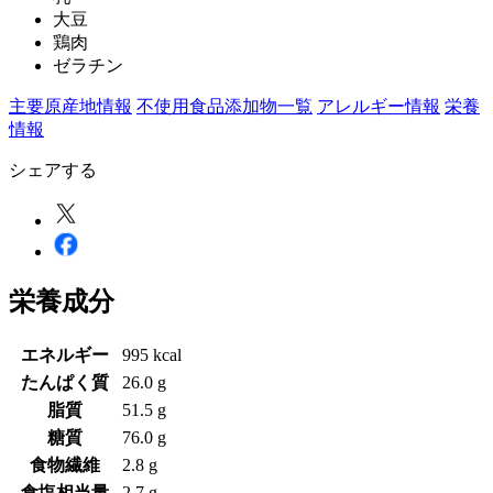
大豆
鶏肉
ゼラチン
主要原産地情報
不使用食品添加物一覧
アレルギー情報
栄養
情報
シェアする
栄養成分
エネルギー
995 kcal
たんぱく質
26.0 g
脂質
51.5 g
糖質
76.0 g
食物繊維
2.8 g
食塩相当量
2.7 g