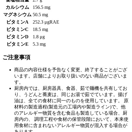
カルシウム
156.5 mg
マグネシウム
50.5 mg
ビタミンA
252.3 μgRAE
ビタミンC
18.5 mg
ビタミンD
1.8 μg
ビタミンE
5.3 mg
ご注意事項
商品の内容仕様を予告なく変更、終了することがござ
います。店舗によりお取り扱いのない商品がございま
す。
厨房内では、厨房器具、食器、茹で麺機を共有してお
り、うどんと蕎麦は、同じお湯で茹でています。揚げ
油は、全ての食材に同一のものを使用しています。 原
材料の製造過程(製造元の工場内や製造ライン)で、他
のアレルギー物質を含む食品も製造している場合、厨
房内の、 調理工程や食材の保管段階において、本来使
用食材に含まれないアレルギー物質が混入する場合が
あります。