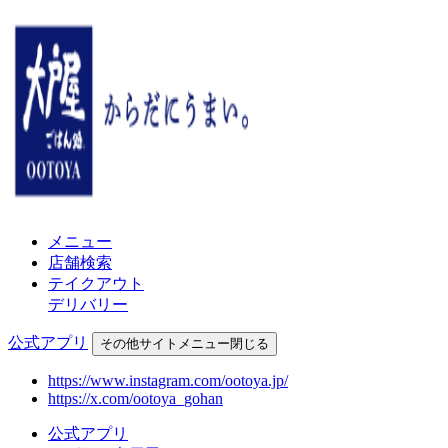
メニュー
店舗検索
テイクアウト
デリバリー
公式アプリ
その他
サイトメニュー
閉じる
https://www.instagram.com/ootoya.jp/
https://x.com/ootoya_gohan
公式アプリ