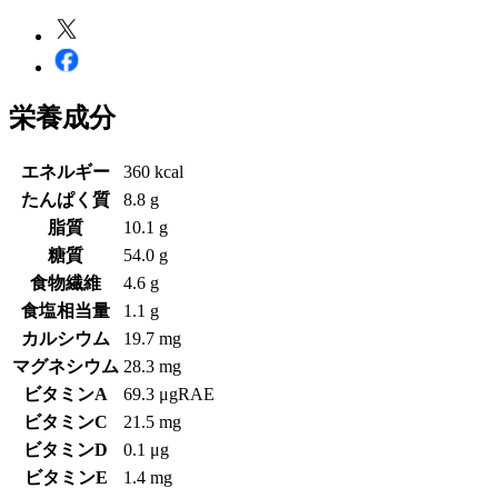
栄養成分
エネルギー
360 kcal
たんぱく質
8.8 g
脂質
10.1 g
糖質
54.0 g
食物繊維
4.6 g
食塩相当量
1.1 g
カルシウム
19.7 mg
マグネシウム
28.3 mg
ビタミンA
69.3 μgRAE
ビタミンC
21.5 mg
ビタミンD
0.1 μg
ビタミンE
1.4 mg