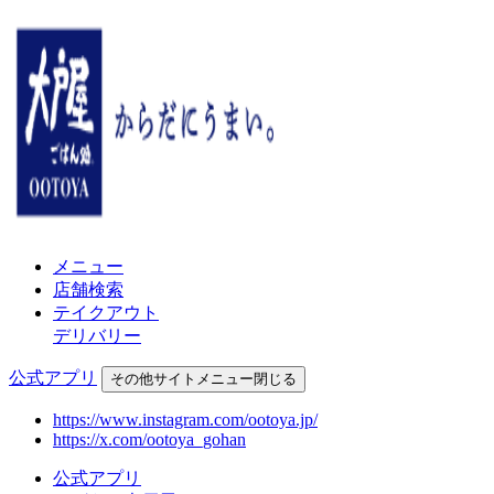
メニュー
店舗検索
テイクアウト
デリバリー
公式アプリ
その他
サイトメニュー
閉じる
https://www.instagram.com/ootoya.jp/
https://x.com/ootoya_gohan
公式アプリ