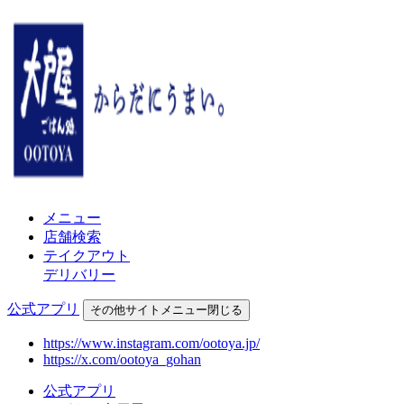
メニュー
店舗検索
テイクアウト
デリバリー
公式アプリ
その他
サイトメニュー
閉じる
https://www.instagram.com/ootoya.jp/
https://x.com/ootoya_gohan
公式アプリ