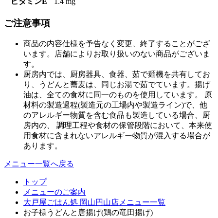
ビタミンE
1.4 mg
ご注意事項
商品の内容仕様を予告なく変更、終了することがござ
います。店舗によりお取り扱いのない商品がございま
す。
厨房内では、厨房器具、食器、茹で麺機を共有してお
り、うどんと蕎麦は、同じお湯で茹でています。揚げ
油は、全ての食材に同一のものを使用しています。 原
材料の製造過程(製造元の工場内や製造ライン)で、他
のアレルギー物質を含む食品も製造している場合、厨
房内の、 調理工程や食材の保管段階において、本来使
用食材に含まれないアレルギー物質が混入する場合が
あります。
メニュー一覧へ戻る
トップ
メニューのご案内
大戸屋ごはん処 岡山円山店メニュー一覧
お子様うどんと唐揚げ(鶏の竜田揚げ)