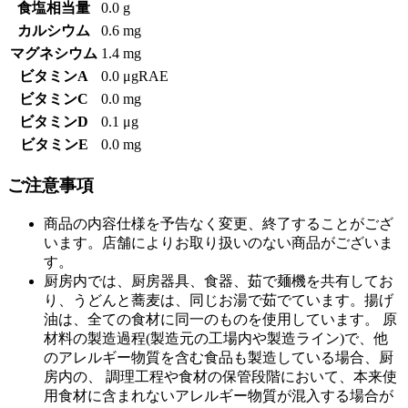
食塩相当量
0.0 g
カルシウム
0.6 mg
マグネシウム
1.4 mg
ビタミンA
0.0 μgRAE
ビタミンC
0.0 mg
ビタミンD
0.1 μg
ビタミンE
0.0 mg
ご注意事項
商品の内容仕様を予告なく変更、終了することがござ
います。店舗によりお取り扱いのない商品がございま
す。
厨房内では、厨房器具、食器、茹で麺機を共有してお
り、うどんと蕎麦は、同じお湯で茹でています。揚げ
油は、全ての食材に同一のものを使用しています。 原
材料の製造過程(製造元の工場内や製造ライン)で、他
のアレルギー物質を含む食品も製造している場合、厨
房内の、 調理工程や食材の保管段階において、本来使
用食材に含まれないアレルギー物質が混入する場合が