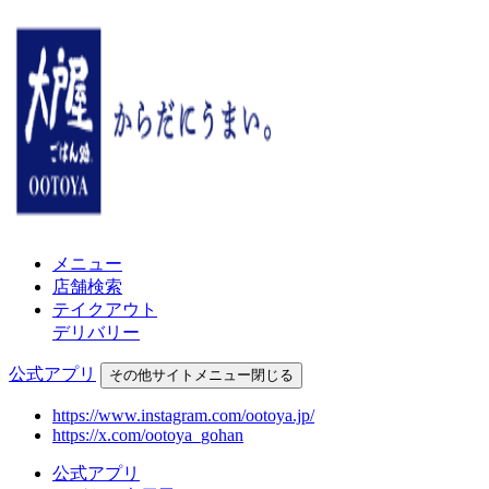
メニュー
店舗検索
テイクアウト
デリバリー
公式アプリ
その他
サイトメニュー
閉じる
https://www.instagram.com/ootoya.jp/
https://x.com/ootoya_gohan
公式アプリ