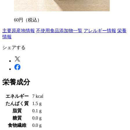
60
円
（税込）
主要原産地情報
不使用食品添加物一覧
アレルギー情報
栄養
情報
シェアする
栄養成分
エネルギー
7 kcal
たんぱく質
1.5 g
脂質
0.1 g
糖質
0.0 g
食物繊維
0.0 g