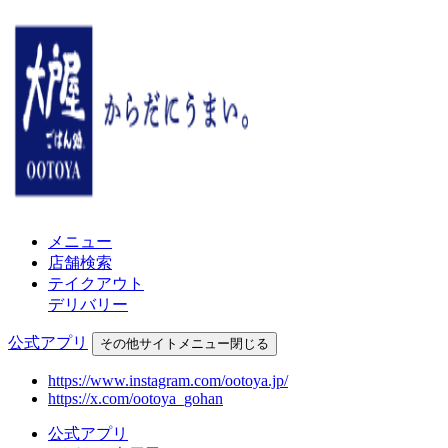
メニュー
店舗検索
テイクアウト
デリバリー
公式アプリ
その他
サイトメニュー
閉じる
https://www.instagram.com/ootoya.jp/
https://x.com/ootoya_gohan
公式アプリ