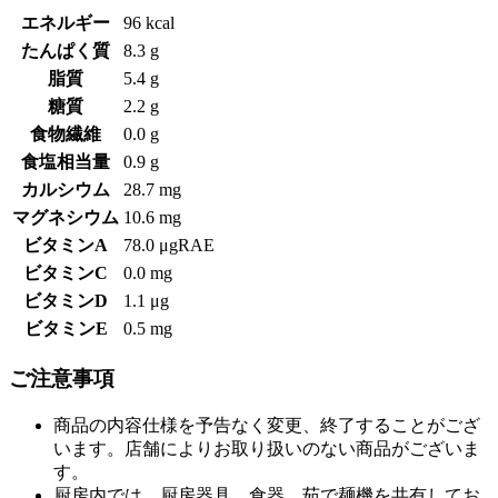
エネルギー
96 kcal
たんぱく質
8.3 g
脂質
5.4 g
糖質
2.2 g
食物繊維
0.0 g
食塩相当量
0.9 g
カルシウム
28.7 mg
マグネシウム
10.6 mg
ビタミンA
78.0 μgRAE
ビタミンC
0.0 mg
ビタミンD
1.1 μg
ビタミンE
0.5 mg
ご注意事項
商品の内容仕様を予告なく変更、終了することがござ
います。店舗によりお取り扱いのない商品がございま
す。
厨房内では、厨房器具、食器、茹で麺機を共有してお