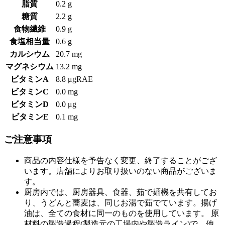
脂質
0.2 g
糖質
2.2 g
食物繊維
0.9 g
食塩相当量
0.6 g
カルシウム
20.7 mg
マグネシウム
13.2 mg
ビタミンA
8.8 μgRAE
ビタミンC
0.0 mg
ビタミンD
0.0 μg
ビタミンE
0.1 mg
ご注意事項
商品の内容仕様を予告なく変更、終了することがござ
います。店舗によりお取り扱いのない商品がございま
す。
厨房内では、厨房器具、食器、茹で麺機を共有してお
り、うどんと蕎麦は、同じお湯で茹でています。揚げ
油は、全ての食材に同一のものを使用しています。 原
材料の製造過程(製造元の工場内や製造ライン)で、他