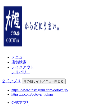
メニュー
店舗検索
テイクアウト
デリバリー
公式アプリ
その他
サイトメニュー
閉じる
https://www.instagram.com/ootoya.jp/
https://x.com/ootoya_gohan
公式アプリ