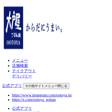
メニュー
店舗検索
テイクアウト
デリバリー
公式アプリ
その他
サイトメニュー
閉じる
https://www.instagram.com/ootoya.jp/
https://x.com/ootoya_gohan
公式アプリ