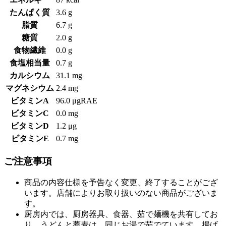
たんぱく質
3.6 g
脂質
6.7 g
糖質
2.0 g
食物繊維
0.0 g
食塩相当量
0.7 g
カルシウム
31.1 mg
マグネシウム
2.4 mg
ビタミンA
96.0 μgRAE
ビタミンC
0.0 mg
ビタミンD
1.2 μg
ビタミンE
0.7 mg
ご注意事項
商品の内容仕様を予告なく変更、終了することがござ
います。店舗によりお取り扱いのない商品がございま
す。
厨房内では、厨房器具、食器、茹で麺機を共有してお
り、うどんと蕎麦は、同じお湯で茹でています。揚げ