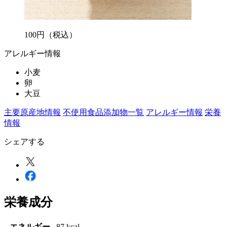
100
円
（税込）
アレルギー情報
小麦
卵
大豆
主要原産地情報
不使用食品添加物一覧
アレルギー情報
栄養
情報
シェアする
栄養成分
エネルギー
87 kcal