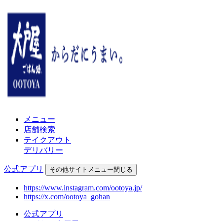
メニュー
店舗検索
テイクアウト
デリバリー
公式アプリ
その他
サイトメニュー
閉じる
https://www.instagram.com/ootoya.jp/
https://x.com/ootoya_gohan
公式アプリ