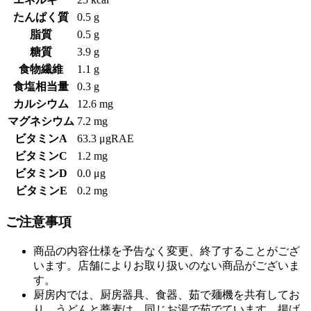
たんぱく質
0.5 g
脂質
0.5 g
糖質
3.9 g
食物繊維
1.1 g
食塩相当量
0.3 g
カルシウム
12.6 mg
マグネシウム
7.2 mg
ビタミンA
63.3 μgRAE
ビタミンC
1.2 mg
ビタミンD
0.0 μg
ビタミンE
0.2 mg
ご注意事項
商品の内容仕様を予告なく変更、終了することがござ
います。店舗によりお取り扱いのない商品がございま
す。
厨房内では、厨房器具、食器、茹で麺機を共有してお
り、うどんと蕎麦は、同じお湯で茹でています。揚げ