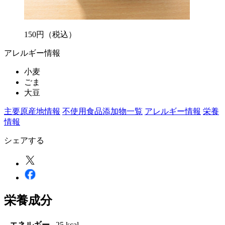
150
円
（税込）
アレルギー情報
小麦
ごま
大豆
主要原産地情報
不使用食品添加物一覧
アレルギー情報
栄養
情報
シェアする
栄養成分
エネルギー
25 kcal