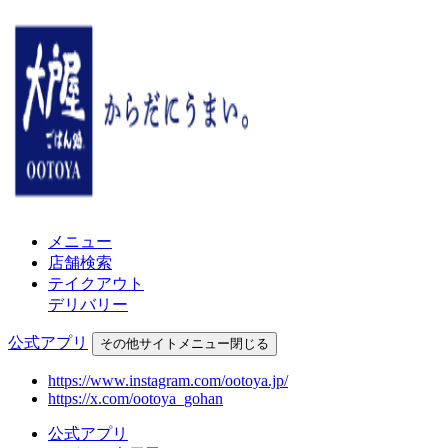
メニュー
店舗検索
テイクアウト
デリバリー
公式アプリ
その他
サイトメニュー
閉じる
https://www.instagram.com/ootoya.jp/
https://x.com/ootoya_gohan
公式アプリ