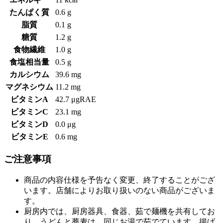
たんぱく質
0.6 g
脂質
0.1 g
糖質
1.2 g
食物繊維
1.0 g
食塩相当量
0.5 g
カルシウム
39.6 mg
マグネシウム
11.2 mg
ビタミンA
42.7 μgRAE
ビタミンC
23.1 mg
ビタミンD
0.0 μg
ビタミンE
0.6 mg
ご注意事項
商品の内容仕様を予告なく変更、終了することがござ
います。店舗によりお取り扱いのない商品がございま
す。
厨房内では、厨房器具、食器、茹で麺機を共有してお
り、うどんと蕎麦は、同じお湯で茹でています。揚げ