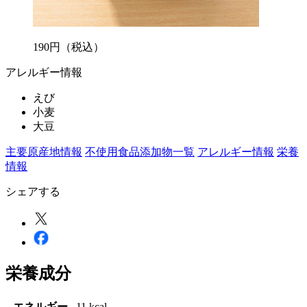
190
円
（税込）
アレルギー情報
えび
小麦
大豆
主要原産地情報
不使用食品添加物一覧
アレルギー情報
栄養
情報
シェアする
栄養成分
エネルギー
11 kcal