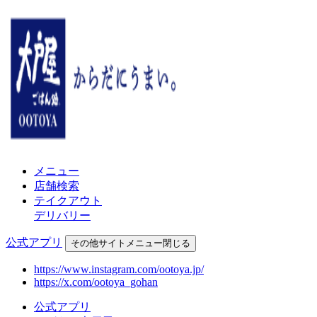
メニュー
店舗検索
テイクアウト
デリバリー
公式アプリ
その他
サイトメニュー
閉じる
https://www.instagram.com/ootoya.jp/
https://x.com/ootoya_gohan
公式アプリ