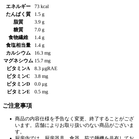
エネルギー
73 kcal
たんぱく質
1.5 g
脂質
3.9 g
糖質
7.0 g
食物繊維
1.4 g
食塩相当量
1.4 g
カルシウム
16.3 mg
マグネシウム
15.7 mg
ビタミンA
8.3 μgRAE
ビタミンC
3.8 mg
ビタミンD
0.0 μg
ビタミンE
0.5 mg
ご注意事項
商品の内容仕様を予告なく変更、終了することがござ
います。店舗によりお取り扱いのない商品がございま
す。
厨房内では、厨房器具、食器、茹で麺機を共有してお