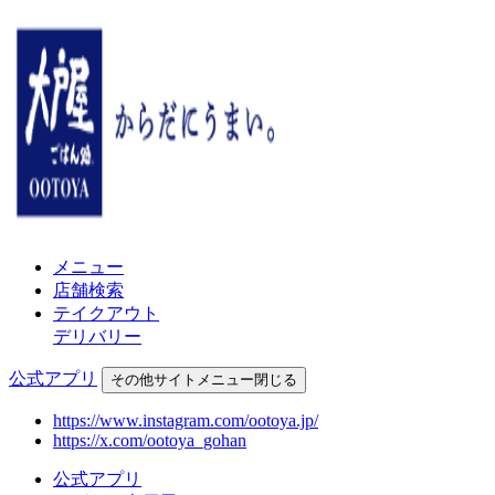
メニュー
店舗検索
テイクアウト
デリバリー
公式アプリ
その他
サイトメニュー
閉じる
https://www.instagram.com/ootoya.jp/
https://x.com/ootoya_gohan
公式アプリ