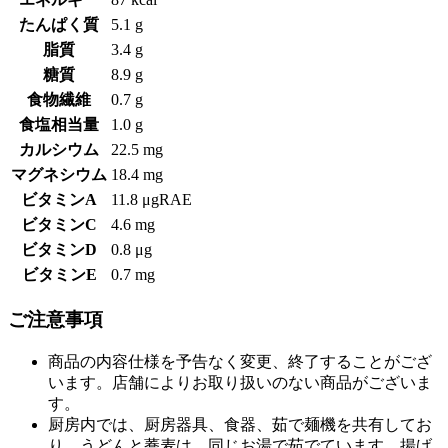
たんぱく質
5.1 g
脂質
3.4 g
糖質
8.9 g
食物繊維
0.7 g
食塩相当量
1.0 g
カルシウム
22.5 mg
マグネシウム
18.4 mg
ビタミンA
11.8 μgRAE
ビタミンC
4.6 mg
ビタミンD
0.8 μg
ビタミンE
0.7 mg
ご注意事項
商品の内容仕様を予告なく変更、終了することがござ
います。店舗によりお取り扱いのない商品がございま
す。
厨房内では、厨房器具、食器、茹で麺機を共有してお
り、うどんと蕎麦は、同じお湯で茹でています。揚げ