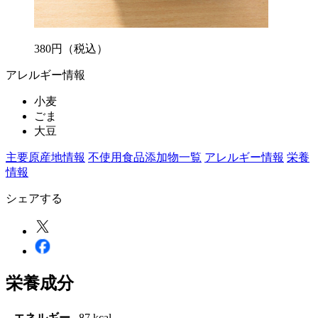
380
円
（税込）
アレルギー情報
小麦
ごま
大豆
主要原産地情報
不使用食品添加物一覧
アレルギー情報
栄養
情報
シェアする
栄養成分
エネルギー
87 kcal