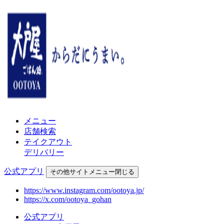
メニュー
店舗検索
テイクアウト
デリバリー
公式アプリ
その他
サイトメニュー
閉じる
https://www.instagram.com/ootoya.jp/
https://x.com/ootoya_gohan
公式アプリ