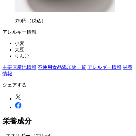
370
円
（税込）
アレルギー情報
小麦
大豆
りんご
主要原産地情報
不使用食品添加物一覧
アレルギー情報
栄養
情報
シェアする
栄養成分
エネルギー
173 kcal