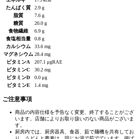
たんぱく質
2.9 g
脂質
7.6 g
糖質
20.0 g
食物繊維
6.9 g
食塩相当量
0.8 g
カルシウム
33.6 mg
マグネシウム
28.4 mg
ビタミンA
207.1 μgRAE
ビタミンC
30.2 mg
ビタミンD
0.0 μg
ビタミンE
1.4 mg
ご注意事項
商品の内容仕様を予告なく変更、終了することがござ
います。店舗によりお取り扱いのない商品がございま
す。
厨房内では、厨房器具、食器、茹で麺機を共有してお
り、うどんと蕎麦は、同じお湯で茹でています。揚げ