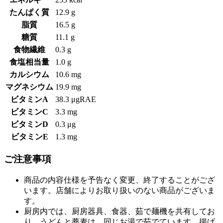
たんぱく質
12.9 g
脂質
16.5 g
糖質
11.1 g
食物繊維
0.3 g
食塩相当量
1.0 g
カルシウム
10.6 mg
マグネシウム
19.9 mg
ビタミンA
38.3 μgRAE
ビタミンC
3.3 mg
ビタミンD
0.3 μg
ビタミンE
1.3 mg
ご注意事項
商品の内容仕様を予告なく変更、終了することがござ
います。店舗によりお取り扱いのない商品がございま
す。
厨房内では、厨房器具、食器、茹で麺機を共有してお
り、うどんと蕎麦は、同じお湯で茹でています。揚げ