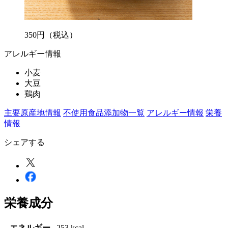
350
円
（税込）
アレルギー情報
小麦
大豆
鶏肉
主要原産地情報
不使用食品添加物一覧
アレルギー情報
栄養
情報
シェアする
栄養成分
エネルギー
253 kcal