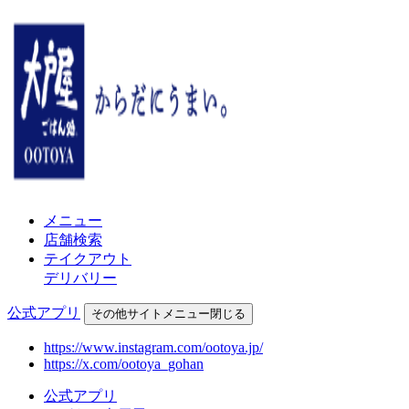
メニュー
店舗検索
テイクアウト
デリバリー
公式アプリ
その他
サイトメニュー
閉じる
https://www.instagram.com/ootoya.jp/
https://x.com/ootoya_gohan
公式アプリ