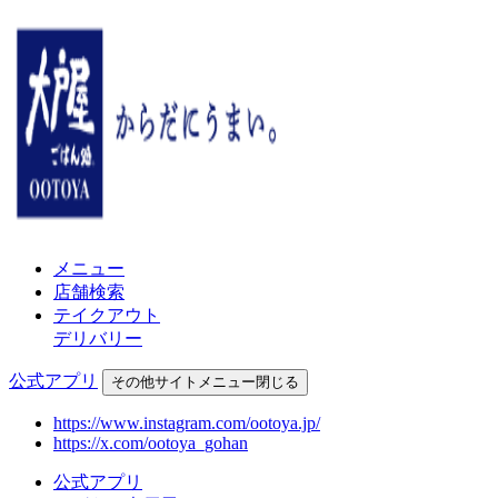
メニュー
店舗検索
テイクアウト
デリバリー
公式アプリ
その他
サイトメニュー
閉じる
https://www.instagram.com/ootoya.jp/
https://x.com/ootoya_gohan
公式アプリ