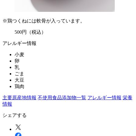
※鶏つくねには軟骨が入っています。
500
円
（税込）
アレルギー情報
小麦
卵
乳
ごま
大豆
鶏肉
主要原産地情報
不使用食品添加物一覧
アレルギー情報
栄養
情報
シェアする