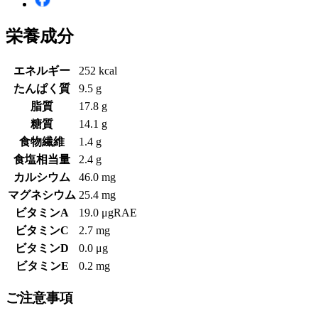
栄養成分
エネルギー
252 kcal
たんぱく質
9.5 g
脂質
17.8 g
糖質
14.1 g
食物繊維
1.4 g
食塩相当量
2.4 g
カルシウム
46.0 mg
マグネシウム
25.4 mg
ビタミンA
19.0 μgRAE
ビタミンC
2.7 mg
ビタミンD
0.0 μg
ビタミンE
0.2 mg
ご注意事項