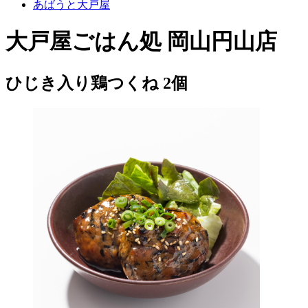
あばうと大戸屋
大戸屋ごはん処 岡山円山店
ひじき入り鶏つくね 2個