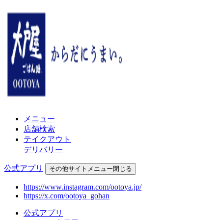
メニュー
店舗検索
テイクアウト
デリバリー
公式アプリ
その他
サイトメニュー
閉じる
https://www.instagram.com/ootoya.jp/
https://x.com/ootoya_gohan
公式アプリ