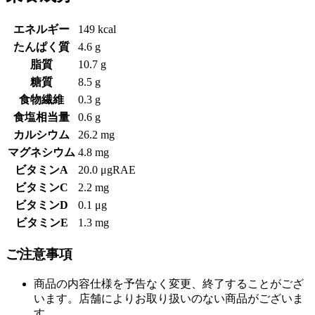
エネルギー
149 kcal
たんぱく質
4.6 g
脂質
10.7 g
糖質
8.5 g
食物繊維
0.3 g
食塩相当量
0.6 g
カルシウム
26.2 mg
マグネシウム
4.8 mg
ビタミンA
20.0 μgRAE
ビタミンC
2.2 mg
ビタミンD
0.1 μg
ビタミンE
1.3 mg
ご注意事項
商品の内容仕様を予告なく変更、終了することがござ
います。店舗によりお取り扱いのない商品がございま
す。