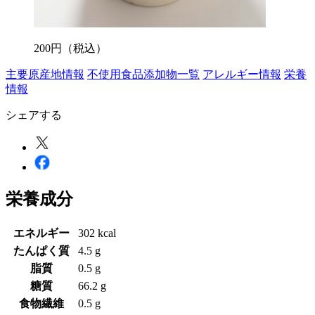
200
円
（税込）
主要原産地情報
不使用食品添加物一覧
アレルギー情報
栄養
情報
シェアする
栄養成分
エネルギー
302 kcal
たんぱく質
4.5 g
脂質
0.5 g
糖質
66.2 g
食物繊維
0.5 g