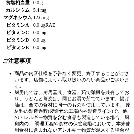
食塩相当量
0.0 g
カルシウム
5.4 mg
マグネシウム
12.6 mg
ビタミンA
0.0 μgRAE
ビタミンC
0.0 mg
ビタミンD
0.0 μg
ビタミンE
0.0 mg
ご注意事項
商品の内容仕様を予告なく変更、終了することがござ
います。店舗によりお取り扱いのない商品がございま
す。
厨房内では、厨房器具、食器、茹で麺機を共有してお
り、うどんと蕎麦は、同じお湯で茹でています。揚げ
油は、全ての食材に同一のものを使用しています。 原
材料の製造過程(製造元の工場内や製造ライン)で、他
のアレルギー物質を含む食品も製造している場合、厨
房内の、 調理工程や食材の保管段階において、本来使
用食材に含まれないアレルギー物質が混入する場合が