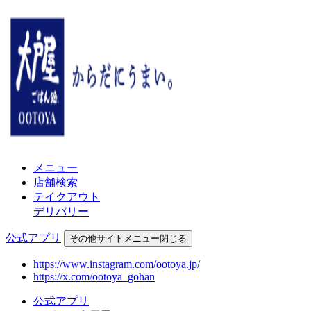
メニュー
店舗検索
テイクアウト
デリバリー
公式アプリ
その他
サイトメニュー
閉じる
https://www.instagram.com/ootoya.jp/
https://x.com/ootoya_gohan
公式アプリ