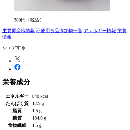
380
円
（税込）
主要原産地情報
不使用食品添加物一覧
アレルギー情報
栄養
情報
シェアする
栄養成分
エネルギー
840 kcal
たんぱく質
12.5 g
脂質
1.5 g
糖質
184.0 g
食物繊維
1.5 g