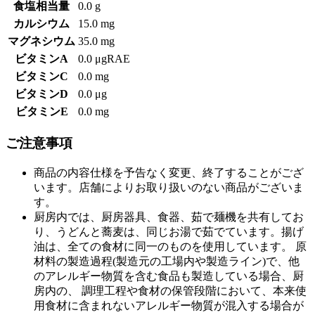
食塩相当量
0.0 g
カルシウム
15.0 mg
マグネシウム
35.0 mg
ビタミンA
0.0 μgRAE
ビタミンC
0.0 mg
ビタミンD
0.0 μg
ビタミンE
0.0 mg
ご注意事項
商品の内容仕様を予告なく変更、終了することがござ
います。店舗によりお取り扱いのない商品がございま
す。
厨房内では、厨房器具、食器、茹で麺機を共有してお
り、うどんと蕎麦は、同じお湯で茹でています。揚げ
油は、全ての食材に同一のものを使用しています。 原
材料の製造過程(製造元の工場内や製造ライン)で、他
のアレルギー物質を含む食品も製造している場合、厨
房内の、 調理工程や食材の保管段階において、本来使
用食材に含まれないアレルギー物質が混入する場合が