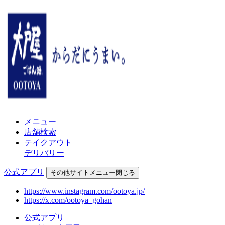
メニュー
店舗検索
テイクアウト
デリバリー
公式アプリ
その他
サイトメニュー
閉じる
https://www.instagram.com/ootoya.jp/
https://x.com/ootoya_gohan
公式アプリ