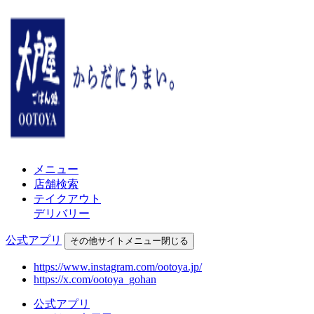
メニュー
店舗検索
テイクアウト
デリバリー
公式アプリ
その他
サイトメニュー
閉じる
https://www.instagram.com/ootoya.jp/
https://x.com/ootoya_gohan
公式アプリ