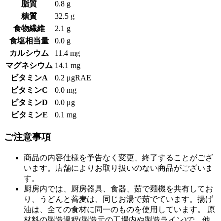
脂質
0.8 g
糖質
32.5 g
食物繊維
2.1 g
食塩相当量
0.0 g
カルシウム
11.4 mg
マグネシウム
14.1 mg
ビタミンA
0.2 μgRAE
ビタミンC
0.0 mg
ビタミンD
0.0 μg
ビタミンE
0.1 mg
ご注意事項
商品の内容仕様を予告なく変更、終了することがござ
います。店舗によりお取り扱いのない商品がございま
す。
厨房内では、厨房器具、食器、茹で麺機を共有してお
り、うどんと蕎麦は、同じお湯で茹でています。揚げ
油は、全ての食材に同一のものを使用しています。 原
材料の製造過程(製造元の工場内や製造ライン)で、他