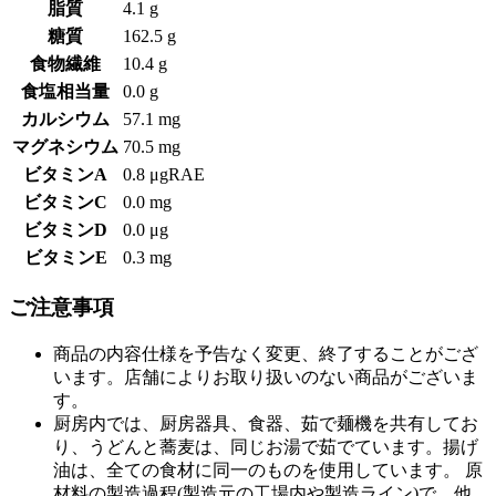
脂質
4.1 g
糖質
162.5 g
食物繊維
10.4 g
食塩相当量
0.0 g
カルシウム
57.1 mg
マグネシウム
70.5 mg
ビタミンA
0.8 μgRAE
ビタミンC
0.0 mg
ビタミンD
0.0 μg
ビタミンE
0.3 mg
ご注意事項
商品の内容仕様を予告なく変更、終了することがござ
います。店舗によりお取り扱いのない商品がございま
す。
厨房内では、厨房器具、食器、茹で麺機を共有してお
り、うどんと蕎麦は、同じお湯で茹でています。揚げ
油は、全ての食材に同一のものを使用しています。 原
材料の製造過程(製造元の工場内や製造ライン)で、他