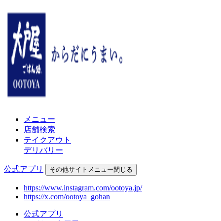
メニュー
店舗検索
テイクアウト
デリバリー
公式アプリ
その他
サイトメニュー
閉じる
https://www.instagram.com/ootoya.jp/
https://x.com/ootoya_gohan
公式アプリ