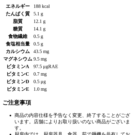
エネルギー
188 kcal
たんぱく質
5.1 g
脂質
12.1 g
糖質
14.1 g
食物繊維
0.5 g
食塩相当量
0.5 g
カルシウム
43.5 mg
マグネシウム
9.5 mg
ビタミンA
97.5 μgRAE
ビタミンC
0.7 mg
ビタミンD
0.5 μg
ビタミンE
1.0 mg
ご注意事項
商品の内容仕様を予告なく変更、終了することがござ
います。店舗によりお取り扱いのない商品がございま
す。
厨房内では、厨房器具、食器、茹で麺機を共有してお