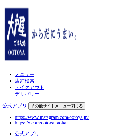
メニュー
店舗検索
テイクアウト
デリバリー
公式アプリ
その他
サイトメニュー
閉じる
https://www.instagram.com/ootoya.jp/
https://x.com/ootoya_gohan
公式アプリ