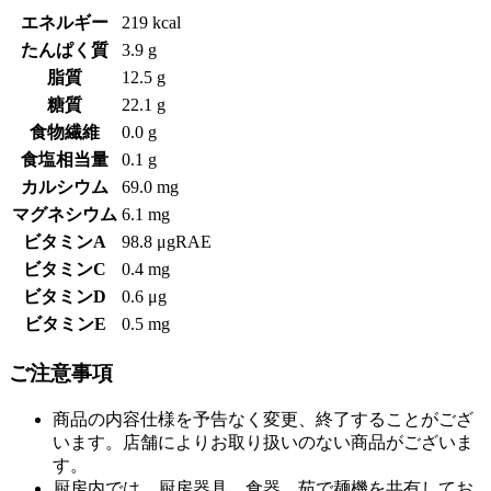
エネルギー
219 kcal
たんぱく質
3.9 g
脂質
12.5 g
糖質
22.1 g
食物繊維
0.0 g
食塩相当量
0.1 g
カルシウム
69.0 mg
マグネシウム
6.1 mg
ビタミンA
98.8 μgRAE
ビタミンC
0.4 mg
ビタミンD
0.6 μg
ビタミンE
0.5 mg
ご注意事項
商品の内容仕様を予告なく変更、終了することがござ
います。店舗によりお取り扱いのない商品がございま
す。
厨房内では、厨房器具、食器、茹で麺機を共有してお