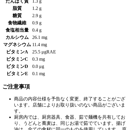
たんぱく質
1.3 g
脂質
1.2 g
糖質
2.9 g
食物繊維
0.9 g
食塩相当量
0.4 g
カルシウム
26.1 mg
マグネシウム
11.4 mg
ビタミンA
25.5 μgRAE
ビタミンC
0.3 mg
ビタミンD
0.0 μg
ビタミンE
0.1 mg
ご注意事項
商品の内容仕様を予告なく変更、終了することがござ
います。店舗によりお取り扱いのない商品がございま
す。
厨房内では、厨房器具、食器、茹で麺機を共有してお
り、うどんと蕎麦は、同じお湯で茹でています。揚げ
油は、全ての食材に同一のものを使用しています。 原