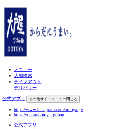
メニュー
店舗検索
テイクアウト
デリバリー
公式アプリ
その他
サイトメニュー
閉じる
https://www.instagram.com/ootoya.jp/
https://x.com/ootoya_gohan
公式アプリ