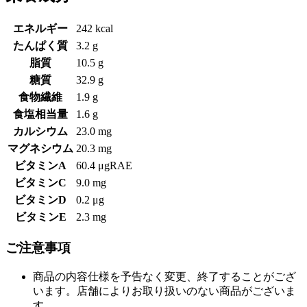
エネルギー
242 kcal
たんぱく質
3.2 g
脂質
10.5 g
糖質
32.9 g
食物繊維
1.9 g
食塩相当量
1.6 g
カルシウム
23.0 mg
マグネシウム
20.3 mg
ビタミンA
60.4 μgRAE
ビタミンC
9.0 mg
ビタミンD
0.2 μg
ビタミンE
2.3 mg
ご注意事項
商品の内容仕様を予告なく変更、終了することがござ
います。店舗によりお取り扱いのない商品がございま
す。