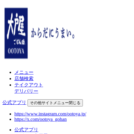
メニュー
店舗検索
テイクアウト
デリバリー
公式アプリ
その他
サイトメニュー
閉じる
https://www.instagram.com/ootoya.jp/
https://x.com/ootoya_gohan
公式アプリ