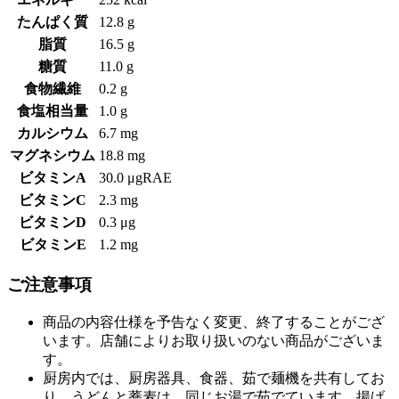
たんぱく質
12.8 g
脂質
16.5 g
糖質
11.0 g
食物繊維
0.2 g
食塩相当量
1.0 g
カルシウム
6.7 mg
マグネシウム
18.8 mg
ビタミンA
30.0 μgRAE
ビタミンC
2.3 mg
ビタミンD
0.3 μg
ビタミンE
1.2 mg
ご注意事項
商品の内容仕様を予告なく変更、終了することがござ
います。店舗によりお取り扱いのない商品がございま
す。
厨房内では、厨房器具、食器、茹で麺機を共有してお
り、うどんと蕎麦は、同じお湯で茹でています。揚げ