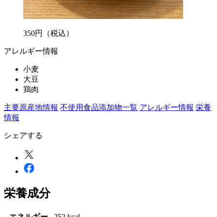
350
円
（税込）
アレルギー情報
小麦
大豆
鶏肉
主要原産地情報
不使用食品添加物一覧
アレルギー情報
栄養
情報
シェアする
栄養成分
エネルギー
252 kcal