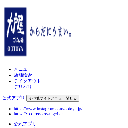
メニュー
店舗検索
テイクアウト
デリバリー
公式アプリ
その他
サイトメニュー
閉じる
https://www.instagram.com/ootoya.jp/
https://x.com/ootoya_gohan
公式アプリ