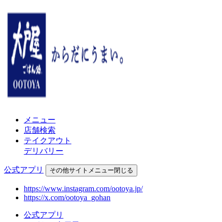
メニュー
店舗検索
テイクアウト
デリバリー
公式アプリ
その他
サイトメニュー
閉じる
https://www.instagram.com/ootoya.jp/
https://x.com/ootoya_gohan
公式アプリ