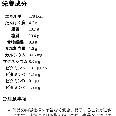
栄養成分
エネルギー
178 kcal
たんぱく質
4.7 g
脂質
10.7 g
糖質
15.4 g
食物繊維
0.3 g
食塩相当量
1.6 g
カルシウム
34.5 mg
マグネシウム
8.3 mg
ビタミンA
13.1 μgRAE
ビタミンC
1.2 mg
ビタミンD
0.1 μg
ビタミンE
1.5 mg
ご注意事項
商品の内容仕様を予告なく変更、終了することがござ
います。店舗によりお取り扱いのない商品がございま