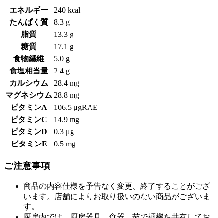
エネルギー
240 kcal
たんぱく質
8.3 g
脂質
13.3 g
糖質
17.1 g
食物繊維
5.0 g
食塩相当量
2.4 g
カルシウム
28.4 mg
マグネシウム
28.8 mg
ビタミンA
106.5 μgRAE
ビタミンC
14.9 mg
ビタミンD
0.3 μg
ビタミンE
0.5 mg
ご注意事項
商品の内容仕様を予告なく変更、終了することがござ
います。店舗によりお取り扱いのない商品がございま
す。
厨房内では、厨房器具、食器、茹で麺機を共有してお