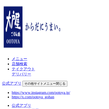
メニュー
店舗検索
テイクアウト
デリバリー
公式アプリ
その他
サイトメニュー
閉じる
https://www.instagram.com/ootoya.jp/
https://x.com/ootoya_gohan
公式アプリ