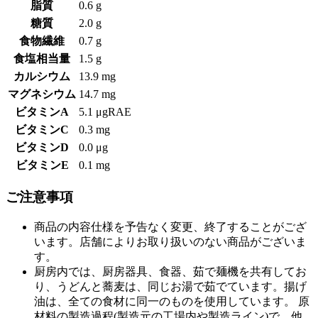
脂質
0.6 g
糖質
2.0 g
食物繊維
0.7 g
食塩相当量
1.5 g
カルシウム
13.9 mg
マグネシウム
14.7 mg
ビタミンA
5.1 μgRAE
ビタミンC
0.3 mg
ビタミンD
0.0 μg
ビタミンE
0.1 mg
ご注意事項
商品の内容仕様を予告なく変更、終了することがござ
います。店舗によりお取り扱いのない商品がございま
す。
厨房内では、厨房器具、食器、茹で麺機を共有してお
り、うどんと蕎麦は、同じお湯で茹でています。揚げ
油は、全ての食材に同一のものを使用しています。 原
材料の製造過程(製造元の工場内や製造ライン)で、他