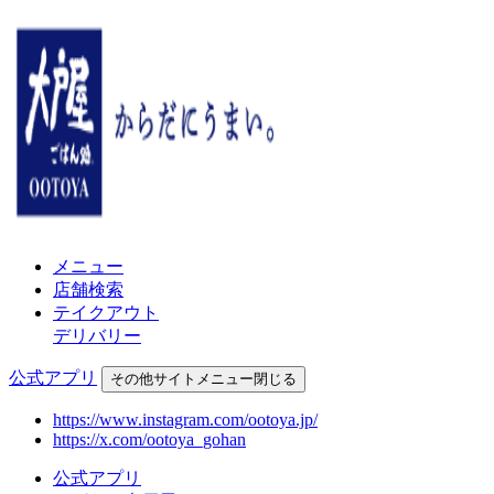
メニュー
店舗検索
テイクアウト
デリバリー
公式アプリ
その他
サイトメニュー
閉じる
https://www.instagram.com/ootoya.jp/
https://x.com/ootoya_gohan
公式アプリ