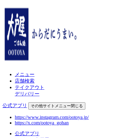
メニュー
店舗検索
テイクアウト
デリバリー
公式アプリ
その他
サイトメニュー
閉じる
https://www.instagram.com/ootoya.jp/
https://x.com/ootoya_gohan
公式アプリ