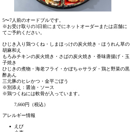
5〜7人前のオードブルです。
※お受け取りの3日前にまでにネットオーダーまたは店舗に
てご予約ください。
ひじき入り鶏つくね・しまほっけの炭火焼き・ほうれん草の
胡麻和え
もろみチキンの炭火焼き・さばの炭火焼き・香味唐揚げ・玉
子焼き
ひじきの煮物・海老フライ・かぼちゃサラダ・鶏と野菜の黒
酢あん
三元豚のヒレかつ・金平ごぼう
※別添え：醤油・ソース
※鶏つくねには軟骨が入っています。
7,660
円
（税込）
アレルギー情報
えび